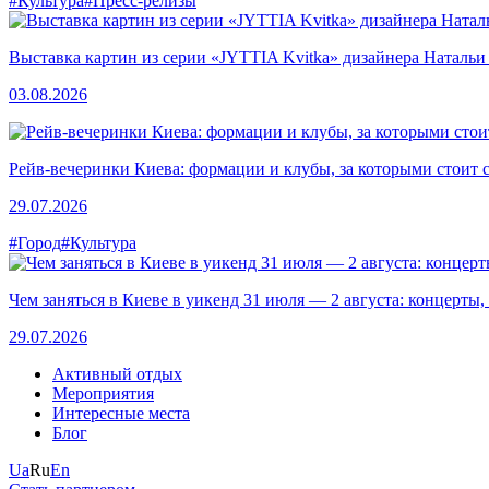
#Культура
#Пресс-релизы
Выставка картин из серии «JYTTIA Kvitka» дизайнера Натальи
03.08.2026
Рейв-вечеринки Киева: формации и клубы, за которыми стоит 
29.07.2026
#Город
#Культура
Чем заняться в Киеве в уикенд 31 июля — 2 августа: концерты,
29.07.2026
Активный отдых
Мероприятия
Интересные места
Блог
Ua
Ru
En