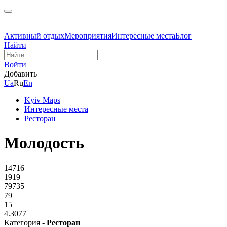
Активный отдых
Мероприятия
Интересные места
Блог
Найти
Войти
Добавить
Ua
Ru
En
Kyiv Maps
Интересные места
Ресторан
Молодость
14716
1919
79735
79
15
4.3077
Категория -
Ресторан