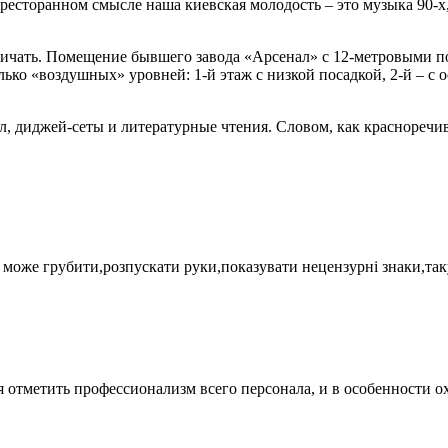
ресторанном смысле наша киевская молодость – это музыка 90-
ничать. Помещение бывшего завода «Арсенал» с 12-метровыми 
ько «воздушных» уровней: 1-й этаж с низкой посадкой, 2-й – с о
л, диджей-сеты и литературные чтения. Словом, как красноречив
може грубити,розпускати руки,показувати нецензурні знаки,таку 
 отметить профессионализм всего персонала, и в особенности о