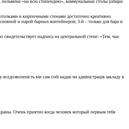
х, пельмени «на всю стипендию», коммунальные столы (общие
потолками и кирпичными стенами достаточно креативно
сновной и парой барных контейнеров; 3-й – только для бара и
о свидетельствует надпись на центральной стене: «Тем, чьи
вседозволеність він сам собі надав чи адміністрація закладу в
храны. Очень приятно когда человек который первым тебя