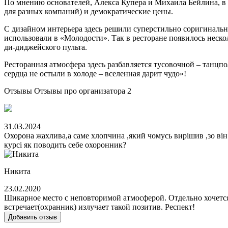
По мнению основателей, Алекса Купера и Михаила Бейлина, в 
для разных компаний) и демократические цены.
С дизайном интерьера здесь решили суперстильно соригиналь
использовали в «Молодости». Так в ресторане появилось нескол
ди-диджейского пульта.
Ресторанная атмосфера здесь разбавляется тусовочной – танцпо
сердца не остыли в холоде – вселенная дарит чудо»!
Отзывы
Отзывы про организатора
2
31.03.2024
Охорона жахлива,а саме хлопчина ,який чомусь вирішив ,зо він 
курсі як поводить себе охоронник?
Никита
23.02.2020
Шикарное место с неповторимой атмосферой. Отдельно хочется
встречает(охранник) излучает такой позитив. Респект!
Добавить отзыв