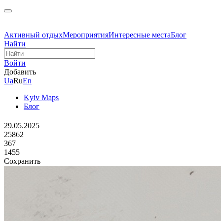
Активный отдых
Мероприятия
Интересные места
Блог
Найти
Войти
Добавить
Ua
Ru
En
Kyiv Maps
Блог
29.05.2025
25862
367
1455
Сохранить