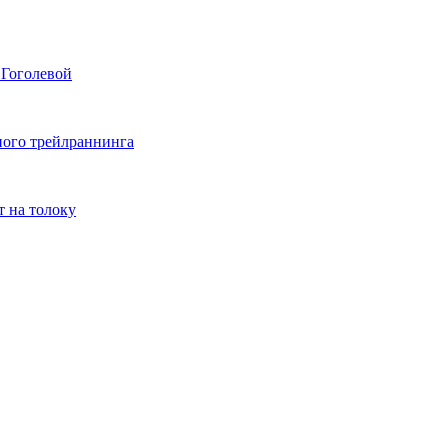
 Гоголевой
сного трейлраннинга
т на толоку