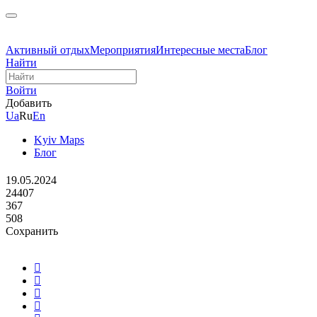
Активный отдых
Мероприятия
Интересные места
Блог
Найти
Войти
Добавить
Ua
Ru
En
Kyiv Maps
Блог
19.05.2024
24407
367
508
Сохранить