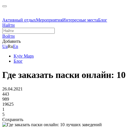
Активный отдых
Мероприятия
Интересные места
Блог
Найти
Войти
Добавить
Ua
Ru
En
Kyiv Maps
Блог
Где заказать паски онлайн: 1
26.04.2021
443
989
19625
1
5
Сохранить