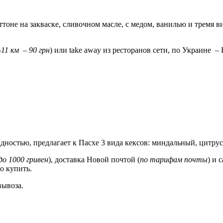
тоне на закваске, сливочном масле, с медом, ванилью и тремя в
-11 км – 90 грн
) или take away из ресторанов сети, по Украине –
идностью, предлагает к Пасхе 3 вида кексов: миндальный, цитру
до 1000 гривен
), доставка Новой почтой (
по тарифам почты
) и 
о купить.
вывоза.