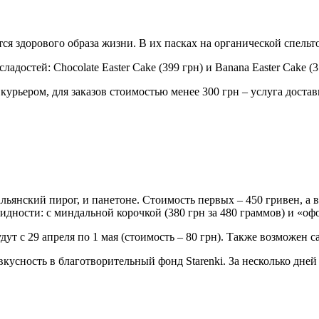
ся здорового образа жизни. В их пасках на органической спельто
остей: Chocolate Easter Cake (399 грн) и Banana Easter Cake (3
 курьером, для заказов стоимостью менее 300 грн – услуга достав
льянский пирог, и панетоне. Стоимость первых – 450 гривен, а 
идности: с миндальной корочкой (380 грн за 480 граммов) и «офо
ут с 29 апреля по 1 мая (стоимость – 80 грн). Также возможен с
вкусность в благотворительный фонд Starenki. За несколько дне