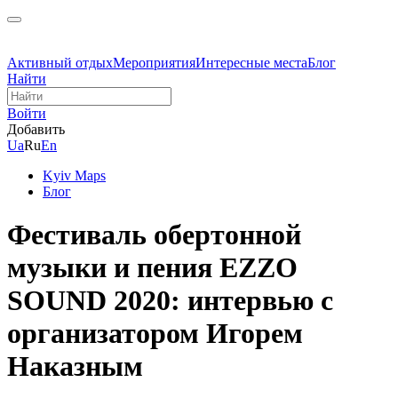
Активный отдых
Мероприятия
Интересные места
Блог
Найти
Войти
Добавить
Ua
Ru
En
Kyiv Maps
Блог
Фестиваль обертонной
музыки и пения EZZO
SOUND 2020: интервью с
организатором Игорем
Наказным