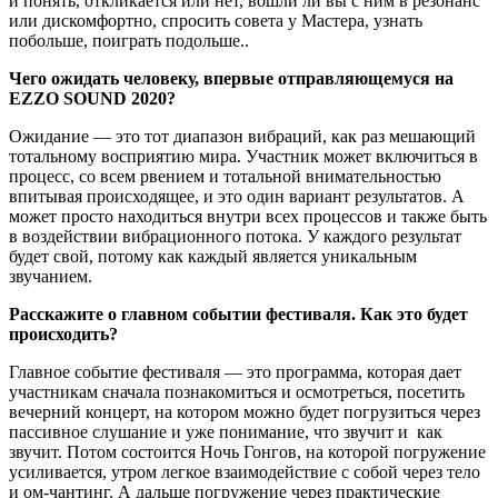
и понять, откликается или нет, вошли ли вы с ним в резонанс
или дискомфортно, спросить совета у Мастера, узнать
побольше, поиграть подольше..
Чего ожидать человеку, впервые отправляющемуся на
EZZO SOUND 2020?
Ожидание — это тот диапазон вибраций, как раз мешающий
тотальному восприятию мира. Участник может включиться в
процесс, со всем рвением и тотальной внимательностью
впитывая происходящее, и это один вариант результатов. А
может просто находиться внутри всех процессов и также быть
в воздействии вибрационного потока. У каждого результат
будет свой, потому как каждый является уникальным
звучанием.
Расскажите о главном событии фестиваля. Как это будет
происходить?
Главное событие фестиваля — это программа, которая дает
участникам сначала познакомиться и осмотреться, посетить
вечерний концерт, на котором можно будет погрузиться через
пассивное слушание и уже понимание, что звучит и как
звучит. Потом состоится Ночь Гонгов, на которой погружение
усиливается, утром легкое взаимодействие с собой через тело
и ом-чантинг. А дальше погружение через практические