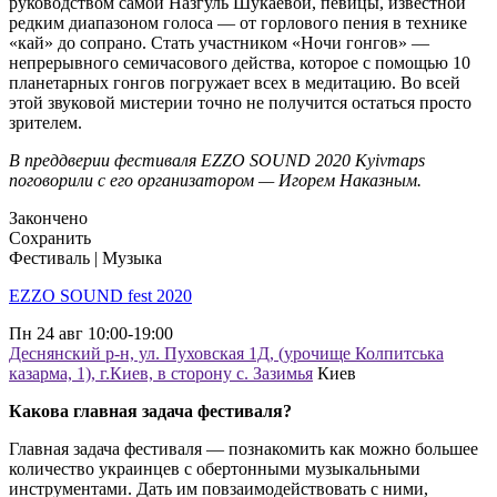
руководством самой Назгуль Шукаевой, певицы, известной
редким диапазоном голоса — от горлового пения в технике
«кай» до сопрано. Стать участником «Ночи гонгов» —
непрерывного семичасового действа, которое с помощью 10
планетарных гонгов погружает всех в медитацию. Во всей
этой звуковой мистерии точно не получится остаться просто
зрителем.
В преддверии фестиваля EZZO SOUND 2020 Kyivmaps
поговорили с его организатором — Игорем Наказным.
Закончено
Сохранить
Фестиваль | Музыка
EZZO SOUND fest 2020
Пн
24 авг
10:00-19:00
Деснянский р-н, ул. Пуховская 1Д, (урочище Колпитська
казарма, 1), г.Киев, в сторону с. Зазимья
Киев
Какова главная задача фестиваля?
Главная задача фестиваля — познакомить как можно большее
количество украинцев с обертонными музыкальными
инструментами. Дать им повзаимодействовать с ними,