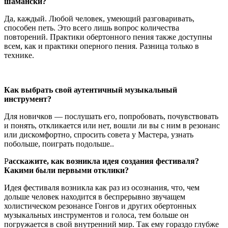
шамански?
Да, каждый. Любой человек, умеющий разговаривать,
способен петь. Это всего лишь вопрос количества
повторений. Практики обертонного пения также доступны
всем, как и практики оперного пения. Разница только в
технике.
Как выбрать свой аутентичный музыкальный
инструмент?
Для новичков — послушать его, попробовать, почувствовать
и понять, откликается или нет, вошли ли вы с ним в резонанс
или дискомфортно, спросить совета у Мастера, узнать
побольше, поиграть подольше..
Р
асскажите, как возникла идея создания фестиваля?
Какими были первыми отклики?
Идея фестиваля возникла как раз из осознания, что, чем
дольше человек находится в беспрерывно звучащем
холистическом резонансе Гонгов и других обертонных
музыкальных инструментов и голоса, тем больше он
погружается в свой внутренний мир. Так ему гораздо глубже