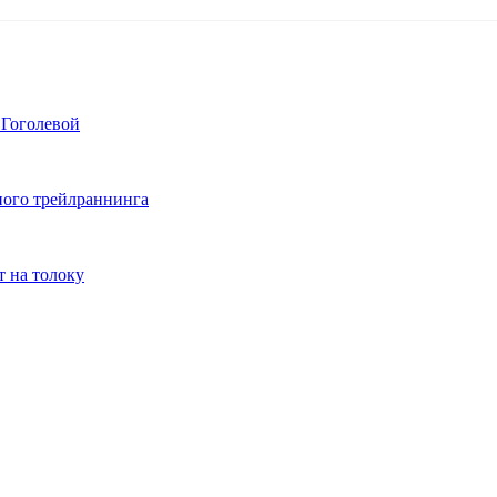
 Гоголевой
сного трейлраннинга
т на толоку