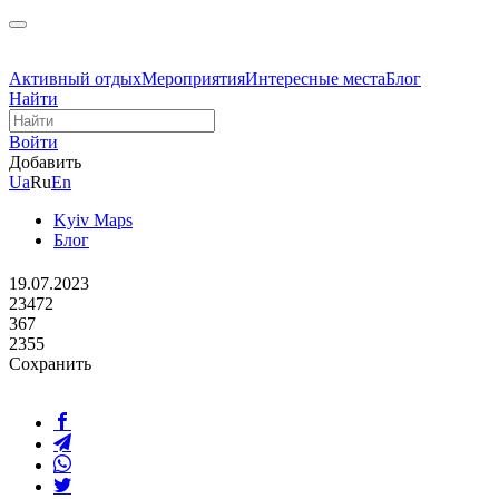
Активный отдых
Мероприятия
Интересные места
Блог
Найти
Войти
Добавить
Ua
Ru
En
Kyiv Maps
Блог
19.07.2023
23472
367
2355
Сохранить