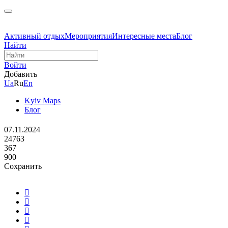
Активный отдых
Мероприятия
Интересные места
Блог
Найти
Войти
Добавить
Ua
Ru
En
Kyiv Maps
Блог
07.11.2024
24763
367
900
Сохранить