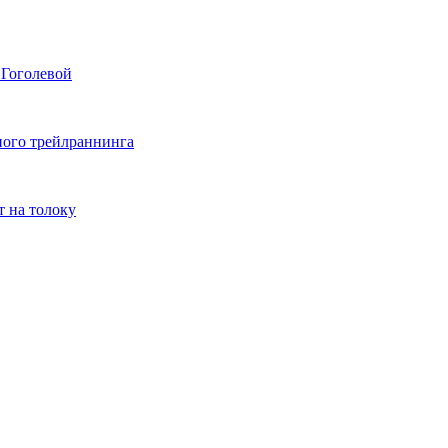
 Гоголевой
сного трейлраннинга
т на толоку