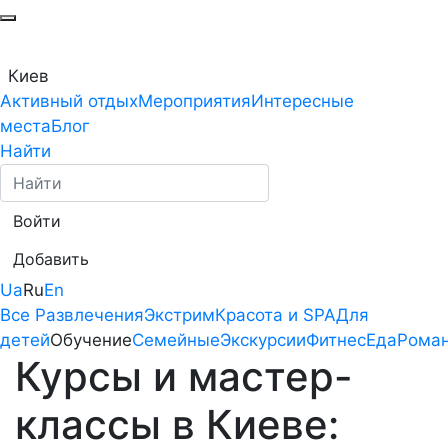
Киев
Активный отдых
Мероприятия
Интересные
места
Блог
Найти
Войти
Добавить
Ua
Ru
En
Все
Развлечения
Экстрим
Красота и SPA
Для
детей
Обучение
Семейные
Экскурсии
Фитнес
Еда
Роман
Курсы и мастер-
классы в Киеве: