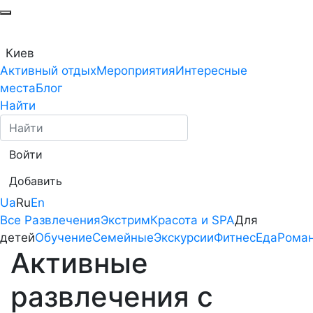
Киев
Активный отдых
Мероприятия
Интересные
места
Блог
Найти
Войти
Добавить
Ua
Ru
En
Все
Развлечения
Экстрим
Красота и SPA
Для
детей
Обучение
Семейные
Экскурсии
Фитнес
Еда
Роман
Активные
развлечения с