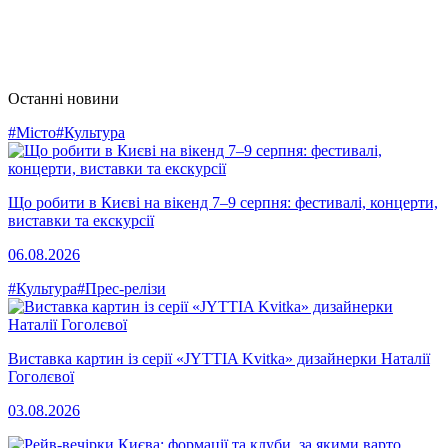
Останні новини
#Місто
#Культура
Що робити в Києві на вікенд 7–9 серпня: фестивалі, концерти,
виставки та екскурсії
06.08.2026
#Культура
#Прес-релізи
Виставка картин із серії «JYTTIA Kvitka» дизайнерки Наталії
Гоголєвої
03.08.2026