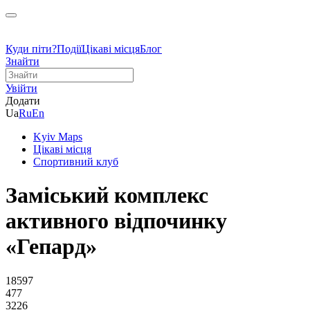
Куди піти?
Події
Цікаві місця
Блог
Знайти
Увійти
Додати
Ua
Ru
En
Kyiv Maps
Цікаві місця
Спортивний клуб
Заміський комплекс
активного відпочинку
«Гепард»
18597
477
3226