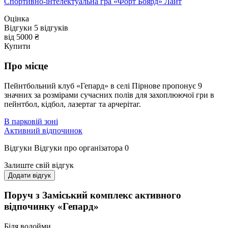
Спортивно-інтелектуальна гра «Форт Боярд» Лайт
Оцінка
Відгуки
5
відгуків
від 5000 ₴
Купити
Про місце
Пейнтбольний клуб «Гепард» в селі Пірнове пропонує 9
значних за розмірами сучасних полів для захоплюючої гри в
пейнтбол, кідбол, лазертаг та арчерітаг.
В парковій зоні
Активний відпочинок
Відгуки
Відгуки про організатора
0
Залиште свій відгук
Додати відгук
Поруч з Заміський комплекс активного
відпочинку «Гепард»
Біля водойми