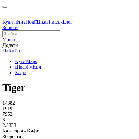
Куди піти?
Події
Цікаві місця
Блог
Знайти
Увійти
Додати
Ua
Ru
En
Kyiv Maps
Цікаві місця
Кафе
Tiger
14382
1919
7952
3
2.3333
Категорія -
Кафе
Зберегти