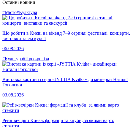
Останні новини
#Місто
#Культура
Що робити в Києві на вікенд 7–9 серпня: фестивалі, концерти,
виставки та екскурсії
06.08.2026
#Культура
#Прес-релізи
Виставка картин із серії «JYTTIA Kvitka» дизайнерки Наталії
Гоголєвої
03.08.2026
Рейв-вечірки Києва: формації та клуби, за якими варто
стежити