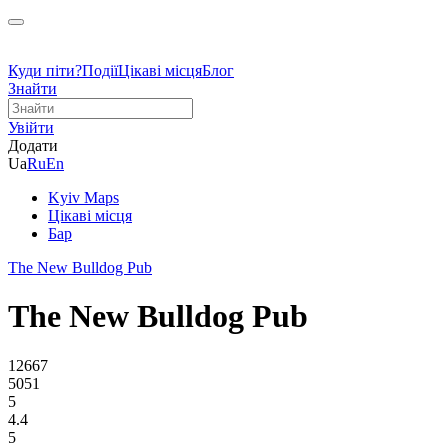
Куди піти?
Події
Цікаві місця
Блог
Знайти
Увійти
Додати
Ua
Ru
En
Kyiv Maps
Цікаві місця
Бар
The New Bulldog Pub
The New Bulldog Pub
12667
5051
5
4.4
5