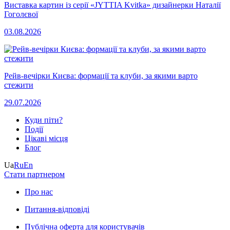
Виставка картин із серії «JYTTIA Kvitka» дизайнерки Наталії
Гоголєвої
03.08.2026
Рейв-вечірки Києва: формації та клуби, за якими варто
стежити
29.07.2026
Куди піти?
Події
Цікаві місця
Блог
Ua
Ru
En
Стати партнером
Про нас
Питання-відповіді
Публічна оферта для користувачів