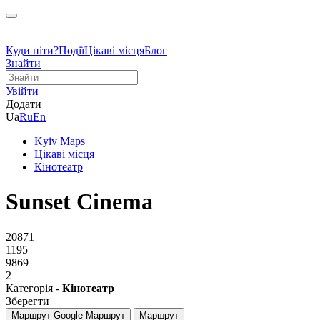
Куди піти?
Події
Цікаві місця
Блог
Знайти
Увійти
Додати
Ua
Ru
En
Kyiv Maps
Цікаві місця
Кінотеатр
Sunset Cinema
20871
1195
9869
2
Категорія -
Кінотеатр
Зберегти
Маршрут Google
Маршрут
Маршрут