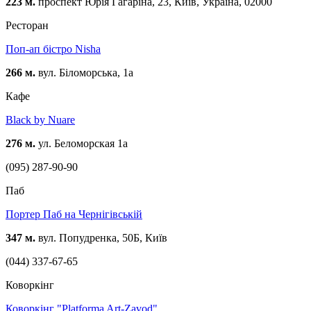
223 м.
проспект Юрія Гагаріна, 23, Київ, Україна, 02000
Ресторан
Поп-ап бістро Nisha
266 м.
вул. Біломорська, 1а
Кафе
Black by Nuare
276 м.
ул. Беломорская 1а
(095) 287-90-90
Паб
Портер Паб на Чернігівській
347 м.
вул. Попудренка, 50Б, Київ
(044) 337-67-65
Коворкінг
Коворкінг "Platforma Art-Zavod"