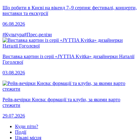
Що робити в Києві на вікенд 7–9 серпня: фестивалі, концерти,
виставки та екскурсії
06.08.2026
#Культура
#Прес-релізи
Виставка картин із серії «JYTTIA Kvitka» дизайнерки Наталії
Гоголєвої
03.08.2026
Рейв-вечірки Києва: формації та клуби, за якими варто
стежити
29.07.2026
Куди піти?
Події
Цікаві місця