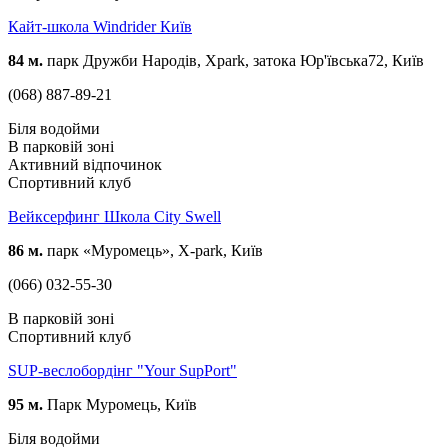
Кайт-школа Windrider Київ
84 м.
парк Дружби Народів, Xpark, затока Юр'ївська72, Київ
(068) 887-89-21
Біля водойми
В парковій зоні
Активний відпочинок
Спортивний клуб
Вейксерфинг Школа City Swell
86 м.
парк «Муромець», X-park, Київ
(066) 032-55-30
В парковій зоні
Спортивний клуб
SUP-веслобордінг "Your SupPort"
95 м.
Парк Муромець, Київ
Біля водойми