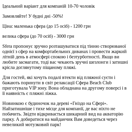
Ідеальний варіант для компаній 10-70 чоловік
Замовляйте! У будні дні -50%!
Ціна: маленька сфера (до 15 осіб) - 1200 грн
велика сфера (до 70 осіб) - 3000 грн
Sfera пропонує зручно розташуватися під тінню створюваної
однієї з сфер на комфортабельних диванах і провести жаркий
літній день в атмосфері спокою і безтурботності. Якщо ви
любите засмагати, тоді вас чекають зручні шезлонги і затишні
крісла доглянутому піщаному пляжі.
Для гостей, які хочуть подалі втекти від пляжної суєти і
бажають поринути в світ релаксації Сфера Beach Club
приготувала VIP зону. Вона обладнана на другому поверсі і в
її наявність є пляжні ліжка.
Новинкою є будиночок на дереві «Гніздо на Сфері».
Найзатишніше і тихе місце для компанії, де вас ніхто не
побачить. Звідти відкривається шикарний вид на акваторію
парку. А добиратися на майданчик Вам доведеться через
невеликий мотузковий парк!