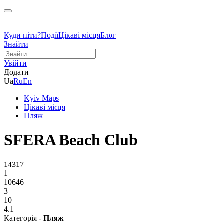
Куди піти?
Події
Цікаві місця
Блог
Знайти
Увійти
Додати
Ua
Ru
En
Kyiv Maps
Цікаві місця
Пляж
SFERA Beach Club
14317
1
10646
3
10
4.1
Категорія -
Пляж