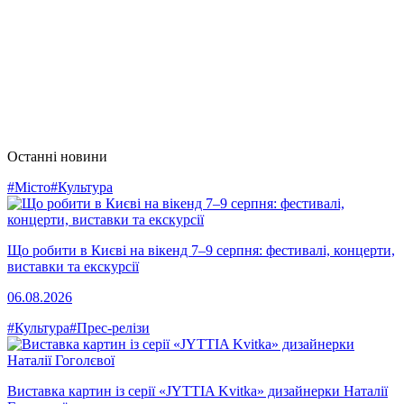
Останні новини
#Місто
#Культура
Що робити в Києві на вікенд 7–9 серпня: фестивалі, концерти,
виставки та екскурсії
06.08.2026
#Культура
#Прес-релізи
Виставка картин із серії «JYTTIA Kvitka» дизайнерки Наталії