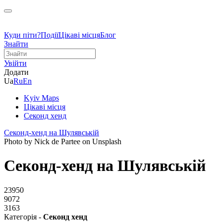
Куди піти?
Події
Цікаві місця
Блог
Знайти
Увійти
Додати
Ua
Ru
En
Kyiv Maps
Цікаві місця
Cеконд хенд
Секонд-хенд на Шулявській
Photo by Nick de Partee on Unsplash
Секонд-хенд на Шулявській
23950
9072
3163
Категорія -
Cеконд хенд