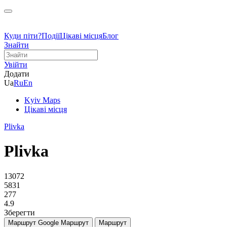
Куди піти?
Події
Цікаві місця
Блог
Знайти
Увійти
Додати
Ua
Ru
En
Kyiv Maps
Цікаві місця
Plivka
Plivka
13072
5831
277
4.9
Зберегти
Маршрут Google
Маршрут
Маршрут