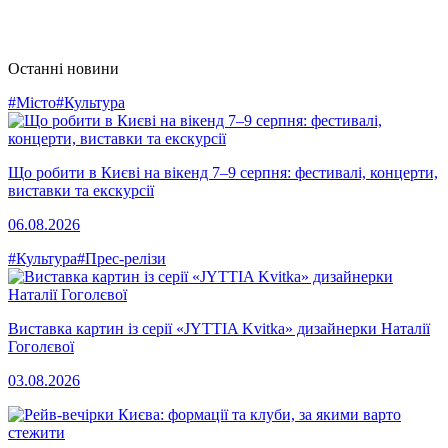
Останні новини
#Місто
#Культура
Що робити в Києві на вікенд 7–9 серпня: фестивалі, концерти,
виставки та екскурсії
06.08.2026
#Культура
#Прес-релізи
Виставка картин із серії «JYTTIA Kvitka» дизайнерки Наталії
Гоголєвої
03.08.2026