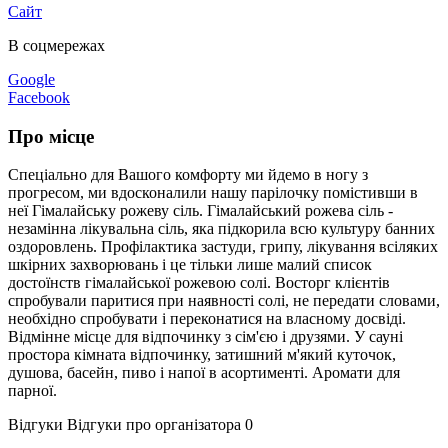
Сайт
В соцмережах
Google
Facebook
Про місце
Спеціально для Вашого комфорту ми йдемо в ногу з
прогресом, ми вдосконалили нашу парілочку помістивши в
неї Гімалайську рожеву сіль. Гімалайський рожева сіль -
незамінна лікувальна сіль, яка підкорила всю культуру банних
оздоровлень. Профілактика застуди, грипу, лікування всіляких
шкірних захворювань і це тільки лише малий список
достоїнств гімалайської рожевою солі. Восторг клієнтів
спробували паритися при наявності солі, не передати словами,
необхідно спробувати і переконатися на власному досвіді.
Відмінне місце для відпочинку з сім'єю і друзями. У сауні
простора кімната відпочинку, затишний м'який куточок,
душова, басейн, пиво і напої в асортименті. Аромати для
парної.
Відгуки
Відгуки про організатора
0