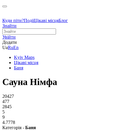
Куди піти?
Події
Цікаві місця
Блог
Знайти
Увійти
Додати
Ua
Ru
En
Kyiv Maps
Цікаві місця
Баня
Сауна Німфа
20427
477
2845
5
9
4.7778
Категорія -
Баня