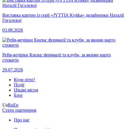
Виставка картин із серії «JYTTIA Kvitka» дизайнерки Наталії
Гоголєвої
03.08.2026
Рейв-вечірки Києва: формації та клуби, за якими варто
стежити
29.07.2026
Куди піти?
Події
Цікаві місця
Блог
Ua
Ru
En
Стати партнером
Про нас