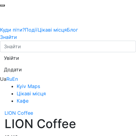
Куди піти?
Події
Цікаві місця
Блог
Знайти
Увійти
Додати
Ua
Ru
En
Kyiv Maps
Цікаві місця
Кафе
LION Coffee
LION Coffee