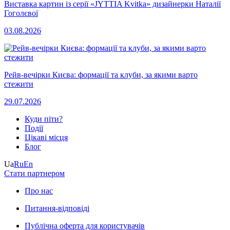
Виставка картин із серії «JYTTIA Kvitka» дизайнерки Наталії
Гоголєвої
03.08.2026
Рейв-вечірки Києва: формації та клуби, за якими варто
стежити
29.07.2026
Куди піти?
Події
Цікаві місця
Блог
Ua
Ru
En
Стати партнером
Про нас
Питання-відповіді
Публічна оферта для користувачів