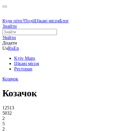
Куди піти?
Події
Цікаві місця
Блог
Знайти
Увійти
Додати
Ua
Ru
En
Kyiv Maps
Цікаві місця
Ресторан
Козачок
Козачок
12513
5032
2
5
2