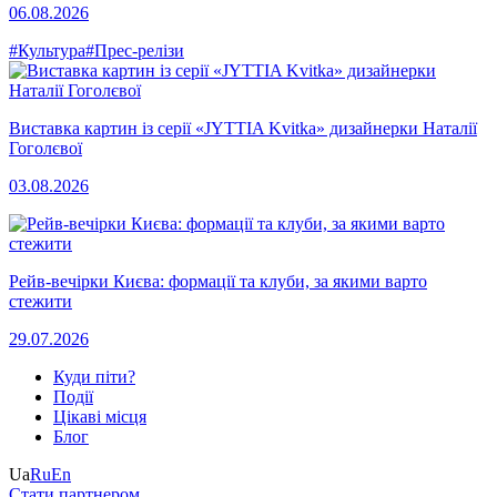
06.08.2026
#Культура
#Прес-релізи
Виставка картин із серії «JYTTIA Kvitka» дизайнерки Наталії
Гоголєвої
03.08.2026
Рейв-вечірки Києва: формації та клуби, за якими варто
стежити
29.07.2026
Куди піти?
Події
Цікаві місця
Блог
Ua
Ru
En
Стати партнером