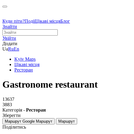
Куди піти?
Події
Цікаві місця
Блог
Знайти
Увійти
Додати
Ua
Ru
En
Kyiv Maps
Цікаві місця
Ресторан
Gastronome restaurant
13637
3883
Категорія -
Ресторан
Зберегти
Маршрут Google
Маршрут
Маршрут
Поділитись