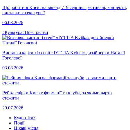
Що робити в Києві на вікенд 7–9 серпня: фестивалі, концерти,
виставки та екскурсії
06.08.2026
#Культура
#Прес-релізи
Виставка картин із серії «JYTTIA Kvitka» дизайнерки Наталії
Гоголєвої
03.08.2026
Рейв-вечірки Києва: формації та клуби, за якими варто
стежити
29.07.2026
Куди піти?
Події
Цікаві місця