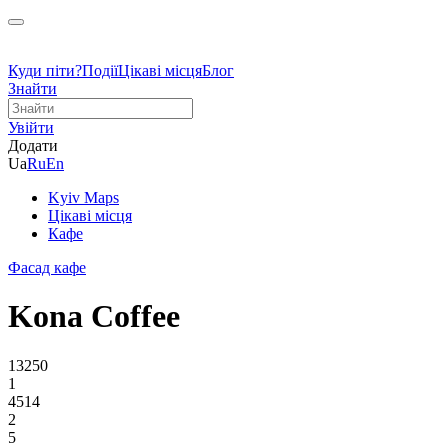
Куди піти?
Події
Цікаві місця
Блог
Знайти
Увійти
Додати
Ua
Ru
En
Kyiv Maps
Цікаві місця
Кафе
Фасад кафе
Kona Coffee
13250
1
4514
2
5