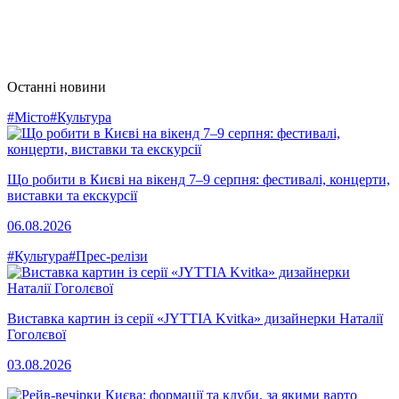
Останні новини
#Місто
#Культура
Що робити в Києві на вікенд 7–9 серпня: фестивалі, концерти,
виставки та екскурсії
06.08.2026
#Культура
#Прес-релізи
Виставка картин із серії «JYTTIA Kvitka» дизайнерки Наталії
Гоголєвої
03.08.2026