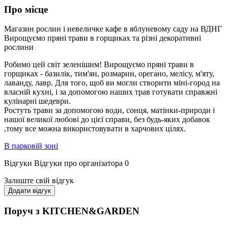
Про місце
Магазин рослин і невеличке кафе в яблуневому саду на ВДНГ
Вирощуємо пряні трави в горщиках та різні декоративні
рослини
Робимо цей світ зеленішим! Вирощуємо пряні трави в
горщиках - базилік, тим'ян, розмарин, орегано, мелісу, м'яту,
лаванду, лавр. Для того, щоб ви могли створити міні-город на
власній кухні, і за допомогою наших трав готувати справжні
кулінарні шедеври.
Ростуть трави за допомогою води, сонця, матінки-природи і
нашої великої любові до цієї справи, без будь-яких добавок
,тому все можна використовувати в харчових цілях.
В парковій зоні
Відгуки
Відгуки про організатора
0
Залиште свій відгук
Додати відгук
Поруч з KITCHEN&GARDEN