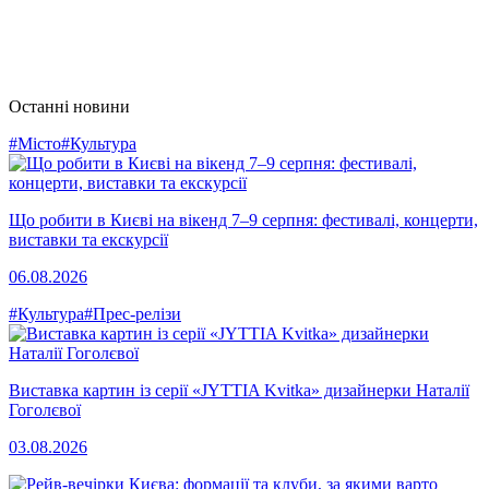
Останні новини
#Місто
#Культура
Що робити в Києві на вікенд 7–9 серпня: фестивалі, концерти,
виставки та екскурсії
06.08.2026
#Культура
#Прес-релізи
Виставка картин із серії «JYTTIA Kvitka» дизайнерки Наталії
Гоголєвої
03.08.2026