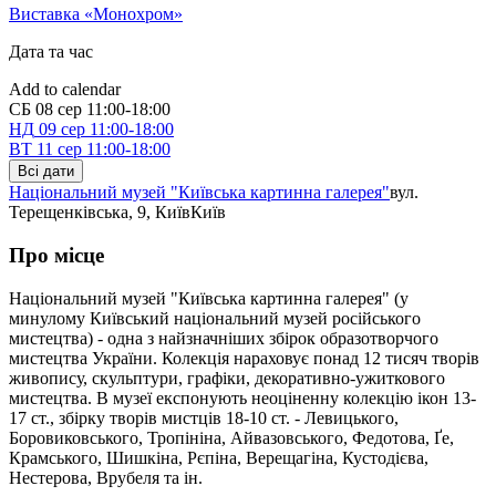
Виставка «Монохром»
Дата та час
Add to calendar
СБ
08 сер
11:00-18:00
НД
09 сер
11:00-18:00
ВТ
11 сер
11:00-18:00
Всі дати
Національний музей "Київська картинна галерея"
вул.
Терещенківська, 9, Київ
Київ
Про місце
Національний музей "Київська картинна галерея" (у
минулому Київський національний музей російського
мистецтва) - одна з найзначніших збірок образотворчого
мистецтва України. Колекція нараховує понад 12 тисяч творів
живопису, скульптури, графіки, декоративно-ужиткового
мистецтва. В музеї експонують неоціненну колекцію ікон 13-
17 ст., збірку творів мистців 18-10 ст. - Левицького,
Боровиковського, Тропініна, Айвазовського, Федотова, Ґе,
Крамського, Шишкіна, Рєпіна, Верещагіна, Кустодієва,
Нестерова, Врубеля та ін.