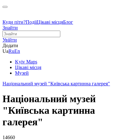
Куди піти?
Події
Цікаві місця
Блог
Знайти
Увійти
Додати
Ua
Ru
En
Kyiv Maps
Цікаві місця
Музей
Національний музей "Київська картинна галерея"
Національний музей
"Київська картинна
галерея"
14660