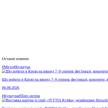
Останні новини
#Місто
#Культура
Що робити в Києві на вікенд 7–9 серпня: фестивалі, концерти, в
06.08.2026
#Культура
#Прес-релізи