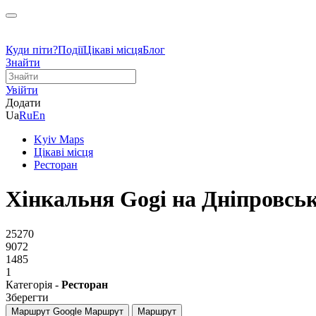
Куди піти?
Події
Цікаві місця
Блог
Знайти
Увійти
Додати
Ua
Ru
En
Kyiv Maps
Цікаві місця
Ресторан
Хiнкальня Gogi на Дніпровськ
25270
9072
1485
1
Категорія -
Ресторан
Зберегти
Маршрут Google
Маршрут
Маршрут