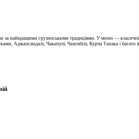
ми за найкращими грузинськими традиціями. У меню — класичні 
ми, Аджапсандалі, Чакапулі, Чахохбілі, Курча Тапака і багато ін
ній