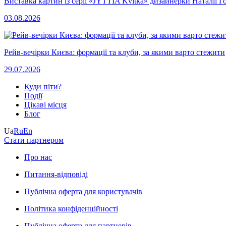
Виставка картин із серії «JYTTIA Kvitka» дизайнерки Наталії Г
03.08.2026
Рейв-вечірки Києва: формації та клуби, за якими варто стежити
29.07.2026
Куди піти?
Події
Цікаві місця
Блог
Ua
Ru
En
Стати партнером
Про нас
Питання-відповіді
Публічна оферта для користувачів
Політика конфіденційності
Публічна оферта для партнерів