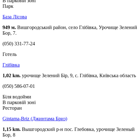
В парковій зоні
Парк
База Лісова
949 м.
Вишгородський район, село Глібівка, Урочище Зелений
Бор, 7.
(050) 331-77-24
Готель
Глібівка
1,02 km.
урочище Зелений Бір, 9, с. Глібівка, Київська область
(050) 586-07-01
Біля водойми
В парковій зоні
Ресторан
Gintama-Briz (Джинтама Бриз)
1,15 km.
Вышгородский р-н пос. Глебовка, урочище Зеленый
Бор, 8