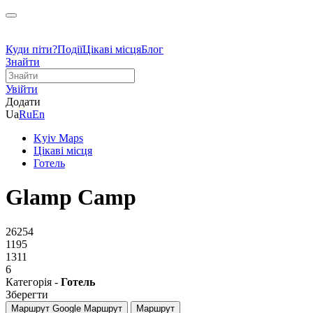
Куди піти?
Події
Цікаві місця
Блог
Знайти
Увійти
Додати
Ua
Ru
En
Kyiv Maps
Цікаві місця
Готель
Glamp Camp
26254
1195
1311
6
Категорія -
Готель
Зберегти
Маршрут Google
Маршрут
Маршрут