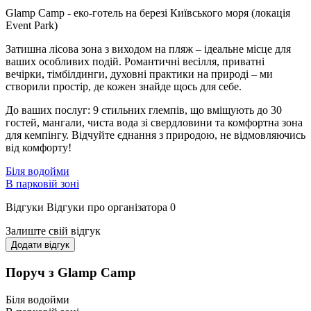
Glamp Camp - еко-готель на березі Київського моря (локація
Event Park)
Затишна лісова зона з виходом на пляж – ідеальне місце для
ваших особливих подій. Романтичні весілля, приватні
вечірки, тімбілдинги, духовні практики на природі – ми
створили простір, де кожен знайде щось для себе.
До ваших послуг: 9 стильних глемпів, що вміщують до 30
гостей, мангали, чиста вода зі свердловини та комфортна зона
для кемпінгу. Відчуйте єднання з природою, не відмовляючись
від комфорту!
Біля водойми
В парковій зоні
Відгуки
Відгуки про організатора
0
Залиште свій відгук
Додати відгук
Поруч з Glamp Camp
Біля водойми