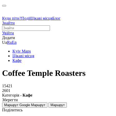
Куди піти?
Події
Цікаві місця
Блог
Знайти
Увійти
Додати
Ua
Ru
En
Kyiv Maps
Цікаві місця
Кафе
Coffee Temple Roasters
15421
2601
Категорія -
Кафе
Зберегти
Маршрут Google
Маршрут
Маршрут
Поділитись