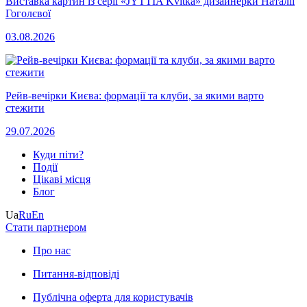
Виставка картин із серії «JYTTIA Kvitka» дизайнерки Наталії
Гоголєвої
03.08.2026
Рейв-вечірки Києва: формації та клуби, за якими варто
стежити
29.07.2026
Куди піти?
Події
Цікаві місця
Блог
Ua
Ru
En
Стати партнером
Про нас
Питання-відповіді
Публічна оферта для користувачів