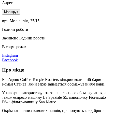
Адреса
Маршрут
вул. Металістів, 35/15
Години роботи
Зачинено
Години роботи
В соцмережах
Instagram
Facebook
Про місце
Кав’ярню Coffee Temple Roasters відкрив колишній бариста
Роман Станев, який зараз займається обсмажуванням кави.
У кав'ярні використовують зерна власного обсмажування, а
також еспресо-машину La Spaziale S5, кавомолку Fiorenzato
F64 і фільтр-машину San Marco.
Окрім класичних кавових напоїв, пропонують колд-брю та