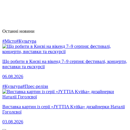
Останні новини
#Місто
#Культура
Що робити в Києві на вікенд 7–9 серпня: фестивалі, концерти,
виставки та екскурсії
06.08.2026
#Культура
#Прес-релізи
Виставка картин із серії «JYTTIA Kvitka» дизайнерки Наталії
Гоголєвої
03.08.2026