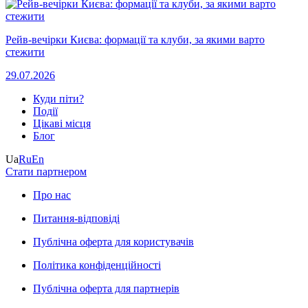
Рейв-вечірки Києва: формації та клуби, за якими варто
стежити
29.07.2026
Куди піти?
Події
Цікаві місця
Блог
Ua
Ru
En
Стати партнером
Про нас
Питання-відповіді
Публічна оферта для користувачів
Політика конфіденційності
Публічна оферта для партнерів