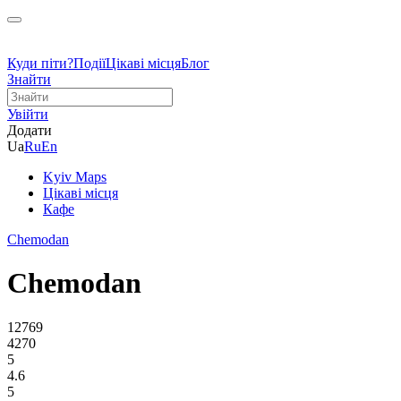
Куди піти?
Події
Цікаві місця
Блог
Знайти
Увійти
Додати
Ua
Ru
En
Kyiv Maps
Цікаві місця
Кафе
Chemodan
Chemodan
12769
4270
5
4.6
5