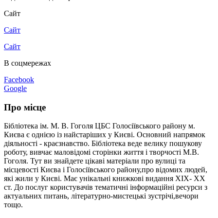
Сайт
Сайт
Сайт
В соцмережах
Facebook
Google
Про місце
Бібліотека ім. М. В. Гоголя ЦБС Голосіївського району м.
Києва є однією із найстаріших у Києві. Основний напрямок
діяльності - краєзнавство. Бібліотека веде велику пошукову
роботу, вивчає маловідомі сторінки життя і творчості М.В.
Гоголя. Тут ви знайдете цікаві матеріали про вулиці та
місцевості Києва і Голосіївського району,про відомих людей,
які жили у Києві. Має унікальні книжкові видання ХІХ- ХХ
ст. До послуг користувачів тематичні інформаційні ресурси з
актуальних питань, літературно-мистецькі зустрічі,вечори
тощо.