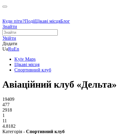
Куди піти?
Події
Цікаві місця
Блог
Знайти
Увійти
Додати
Ua
Ru
En
Kyiv Maps
Цікаві місця
Спортивний клуб
Авіаційний клуб «Дельта»
19409
477
2918
1
11
4.8182
Категорія -
Спортивний клуб