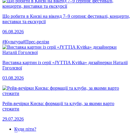
Що робити в Києві на вікенд 7–9 серпня: фестивалі, концерти,
виставки та екскурсії
06.08.2026
#Культура
#Прес-релізи
Виставка картин із серії «JYTTIA Kvitka» дизайнерки Наталії
Гоголєвої
03.08.2026
Рейв-вечірки Києва: формації та клуби, за якими варто
стежити
29.07.2026
Куди піти?