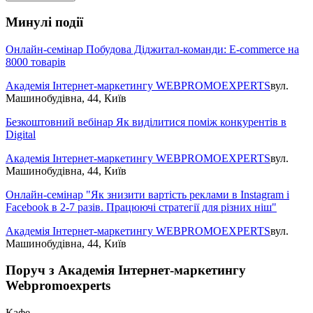
Минулі події
Онлайн-семінар Побудова Діджитал-команди: E-commerce на
8000 товарів
Академія Інтернет-маркетингу WEBPROMOEXPERTS
вул.
Машинобудівна, 44, Київ
Безкоштовний вебінар Як виділитися поміж конкурентів в
Digital
Академія Інтернет-маркетингу WEBPROMOEXPERTS
вул.
Машинобудівна, 44, Київ
Онлайн-семінар "Як знизити вартість реклами в Instagram і
Facebook в 2-7 разів. Працюючі стратегії для різних ніш"
Академія Інтернет-маркетингу WEBPROMOEXPERTS
вул.
Машинобудівна, 44, Київ
Поруч з Академія Інтернет-маркетингу
Webpromoexperts
Кафе