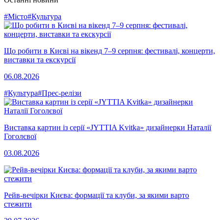
#Місто
#Культура
Що робити в Києві на вікенд 7–9 серпня: фестивалі, концерти,
виставки та екскурсії
06.08.2026
#Культура
#Прес-релізи
Виставка картин із серії «JYTTIA Kvitka» дизайнерки Наталії
Гоголєвої
03.08.2026
Рейв-вечірки Києва: формації та клуби, за якими варто
стежити