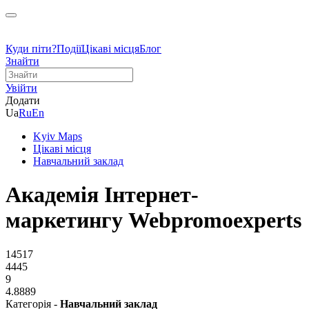
Куди піти?
Події
Цікаві місця
Блог
Знайти
Увійти
Додати
Ua
Ru
En
Kyiv Maps
Цікаві місця
Навчальний заклад
Академія Інтернет-
маркетингу Webpromoexperts
14517
4445
9
4.8889
Категорія -
Навчальний заклад