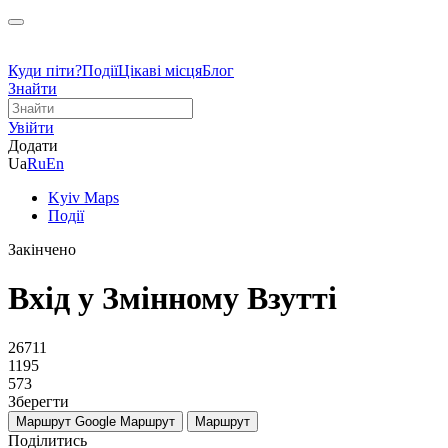
Куди піти?
Події
Цікаві місця
Блог
Знайти
Увійти
Додати
Ua
Ru
En
Kyiv Maps
Події
Закінчено
Вхід у Змінному Взутті
26711
1195
573
Зберегти
Маршрут Google
Маршрут
Маршрут
Поділитись