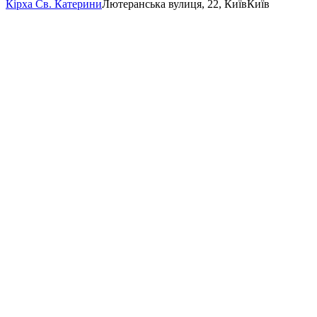
Кірха Св. Катерини
Лютеранська вулиця, 22, Київ
Київ