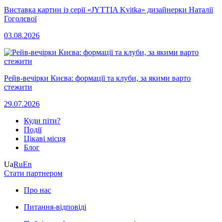
Виставка картин із серії «JYTTIA Kvitka» дизайнерки Наталії
Гоголєвої
03.08.2026
Рейв-вечірки Києва: формації та клуби, за якими варто
стежити
29.07.2026
Куди піти?
Події
Цікаві місця
Блог
Ua
Ru
En
Стати партнером
Про нас
Питання-відповіді