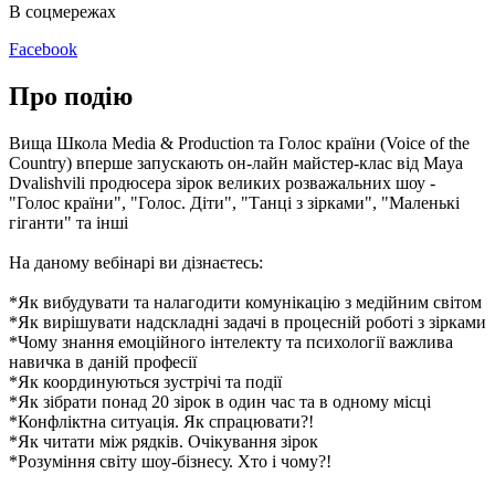
В соцмережах
Facebook
Про подію
Вища Школа Media & Production та Голос країни (Voice of the
Country) вперше запускають он-лайн майстер-клас від Maya
Dvalishvili продюсера зірок великих розважальних шоу -
"Голос країни", "Голос. Діти", "Танці з зірками", "Маленькі
гіганти" та інші
На даному вебінарі ви дізнаєтесь:
*Як вибудувати та налагодити комунікацію з медійним світом
*Як вирішувати надскладні задачі в процесній роботі з зірками
*Чому знання емоційного інтелекту та психології важлива
навичка в даній професії
*Як координуються зустрічі та події
*Як зібрати понад 20 зірок в один час та в одному місці
*Конфліктна ситуація. Як спрацювати?!
*Як читати між рядків. Очікування зірок
*Розуміння світу шоу-бізнесу. Хто і чому?!