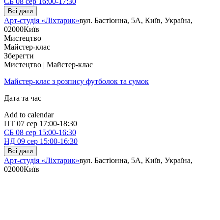
СБ
08 сер
16:00-17:30
Всі дати
Арт-студія «Ліхтарик»
вул. Бастіонна, 5А, Київ, Україна,
02000
Київ
Мистецтво
Майстер-клас
Зберегти
Мистецтво | Майстер-клас
Майстер-клас з розпису футболок та сумок
Дата та час
Add to calendar
ПТ
07 сер
17:00-18:30
СБ
08 сер
15:00-16:30
НД
09 сер
15:00-16:30
Всі дати
Арт-студія «Ліхтарик»
вул. Бастіонна, 5А, Київ, Україна,
02000
Київ