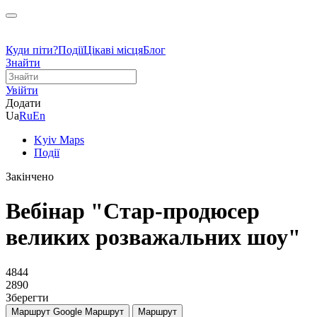
Куди піти?
Події
Цікаві місця
Блог
Знайти
Увійти
Додати
Ua
Ru
En
Kyiv Maps
Події
Закінчено
Вебінар "Стар-продюсер
великих розважальних шоу"
4844
2890
Зберегти
Маршрут Google
Маршрут
Маршрут