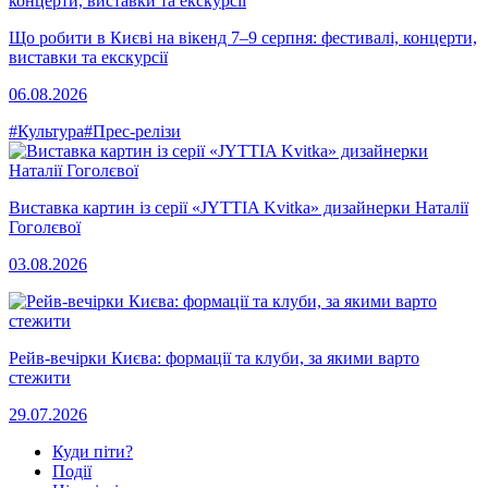
Що робити в Києві на вікенд 7–9 серпня: фестивалі, концерти,
виставки та екскурсії
06.08.2026
#Культура
#Прес-релізи
Виставка картин із серії «JYTTIA Kvitka» дизайнерки Наталії
Гоголєвої
03.08.2026
Рейв-вечірки Києва: формації та клуби, за якими варто
стежити
29.07.2026
Куди піти?
Події