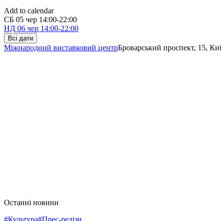
Add to calendar
СБ
05 чер
14:00-22:00
НД
06 чер
14:00-22:00
Всі дати
Міжнародний виставковий центр
Броварський проспект, 15, Ки
Останні новини
#Культура
#Прес-релізи