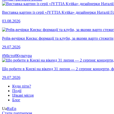
Виставка картин із серії «JYTTIA Kvitka» дизайнерки Наталії Г
03.08.2026
Рейв-вечірки Києва: формації та клуби, за якими варто стежити
29.07.2026
#Місто
#Культура
Що робити в Києві на вікенд 31 липня — 2 серпня: концерти, фе
29.07.2026
Куди піти?
Події
Цікаві місця
Блог
Ua
Ru
En
Стати партнером