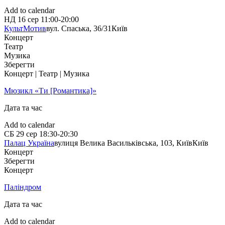
Add to calendar
НД
16 сер
11:00-20:00
КультМотив
вул. Спаська, 36/31
Київ
Концерт
Театр
Музика
Зберегти
Концерт | Театр | Музика
Мюзикл «Ти [Романтика]»
Дата та час
Add to calendar
СБ
29 сер
18:30-20:30
Палац Україна
вулиця Велика Васильківська, 103, Київ
Київ
Концерт
Зберегти
Концерт
Паліндром
Дата та час
Add to calendar