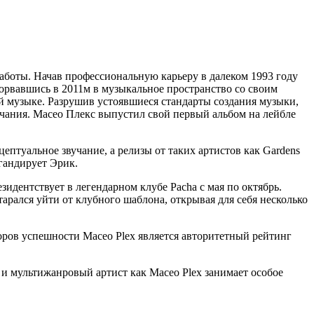
аботы. Начав профессиональную карьеру в далеком 1993 году
Ворвавшись в 2011м в музыкальное пространство со своим
й музыке. Разрушив устоявшиеся стандарты создания музыки,
учания. Масео Плекс выпустил свой первый альбом на лейбле
цептуальное звучание, а релизы от таких артистов как Gardens
агандирует Эрик.
зидентствует в легендарном клубе Pacha с мая по октябрь.
тарался уйти от клубного шаблона, открывая для себя несколько
торов успешности Maceo Plex является авторитетный рейтинг
 и мультижанровый артист как Maceo Plex занимает особое