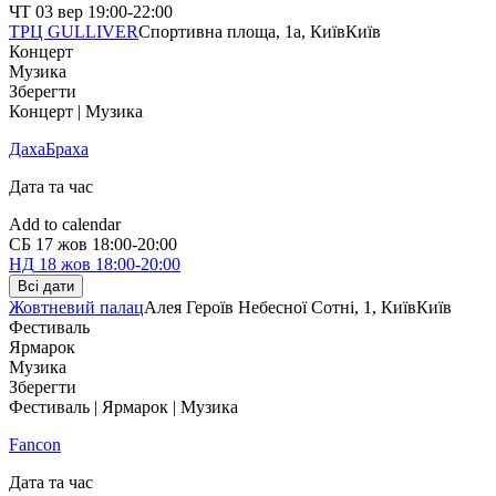
ЧТ
03 вер
19:00-22:00
ТРЦ GULLIVER
Спортивна площа, 1a, Київ
Київ
Концерт
Музика
Зберегти
Концерт | Музика
ДахаБраха
Дата та час
Add to calendar
СБ
17 жов
18:00-20:00
НД
18 жов
18:00-20:00
Всі дати
Жовтневий палац
Алея Героїв Небесної Сотні, 1, Київ
Київ
Фестиваль
Ярмарок
Музика
Зберегти
Фестиваль | Ярмарок | Музика
Fancon
Дата та час