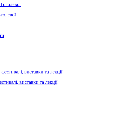
оголєвої
стивалі, виставки та лекції