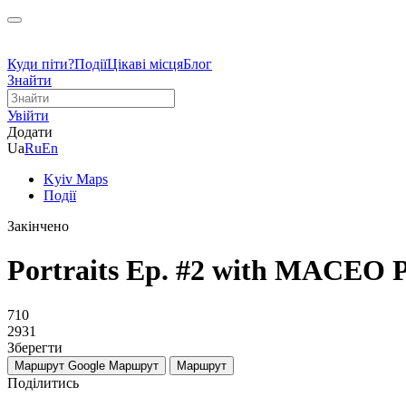
Куди піти?
Події
Цікаві місця
Блог
Знайти
Увійти
Додати
Ua
Ru
En
Kyiv Maps
Події
Закінчено
Portraits Ep. #2 with MACEO 
710
2931
Зберегти
Маршрут Google
Маршрут
Маршрут
Поділитись