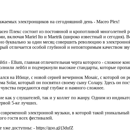
уважаемых электронщиков на сегодняшний день - Maceo Plex!
аcео Плекс состоит из постоянной и кропотливой многолетней р
, включая Mariel Ito и Maetrik (широко известный и сегодня). 
но буквально за один месяц совершить революцию в электронно
орый отличается особой глубиной и неповторимым качеством зв
бл - Ellum, главная отличительная черта которого - сложное кон
наполнили лейбл и подчеркнули высокие стандарты, которые проп
лся на Ибице, с новой серией вечеринок Mosaic, с которой он ре
а Solar, который он посвятил своему сыну Солару. Здесь он пос
 чувства передаются ещё глубже и намного сложнее.
ие как у слушателей, так и у коллег по жанру. Одним из индика
ервой 5-ке лучших.
а современной электронной музыки, в которой такой уникальный
го гостя всех фестивалей.
уже доступны: - https://goo.gl/j3dufZ