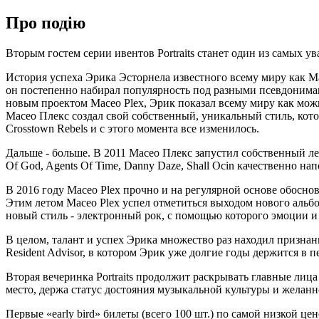
Про подію
Вторым гостем серии ивентов Portraits станет один из самых 
История успеха Эрика Эсторнела известного всему миру как М
он постепенно набирал популярность под разными псевдонимами
новым проектом Maceo Plex, Эрик показал всему миру как мож
Масео Плекс создал свой собственный, уникальный стиль, кот
Crosstown Rebels и с этого момента все изменилось.
Дальше - больше. В 2011 Масео Плекс запустил собственный лей
Of God, Agents Of Time, Danny Daze, Shall Ocin качественно 
В 2016 году Maceo Plex прочно и на регулярной основе обоснова
Этим летом Maceo Plex успел отметиться выходом нового альбом
новый стиль - электронный рок, с помощью которого эмоции и
В целом, талант и успех Эрика множество раз находил признан
Resident Advisor, в котором Эрик уже долгие годы держится в п
Вторая вечеринка Portraits продолжит раскрывать главные лиц
место, держа статус достояния музыкальной культуры и желанно
Первые «early bird» билеты (всего 100 шт.) по самой низкой цене 