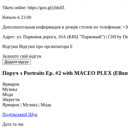
Tikets online: https://goo.gl/j3dufZ
Начало в 23.00
Дополнительная информация и резерв столов по телефонам: +3
Адрес: ул. Парковая дорога, 16А (КВЦ ”Парковый”) | CHI by D
Відгуки
Відгуки про організатора
0
Залиште свій відгук
Додати відгук
Поруч з Portraits Ep. #2 with MACEO PLEX (Ellu
Ярмарок
Музика
Мода
Зберегти
Ярмарок | Музика | Мода
Подільський Шук
Дата та час