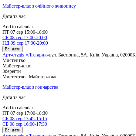
Майстер-клас з олійного живопису
Дата та час
Add to calendar
ПТ
07 сер
15:00-18:00
СБ
08 сер
17:00-20:00
НД
09 сер
17:00-20:00
Всі дати
Арт-студія «Ліхтарик»
вул. Бастіонна, 5А, Київ, Україна, 02000
К
Мистецтво
Майстер-клас
Зберегти
Мистецтво | Майстер-клас
Майстер-клас з гончарства
Дата та час
Add to calendar
ПТ
07 сер
17:00-18:30
СБ
08 сер
13:45-15:15
СБ
08 сер
16:00-17:30
Всі дати
Арт-студія «Ліхтарик»
вул. Бастіонна, 5А, Київ, Україна, 02000
К