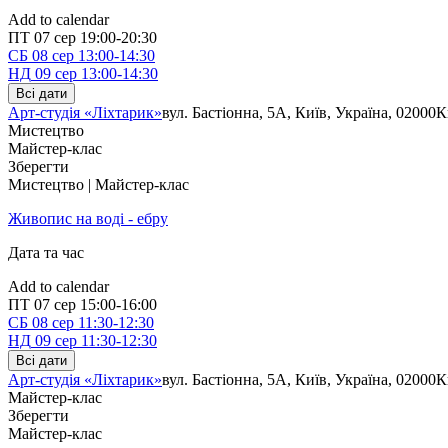
Add to calendar
ПТ
07 сер
19:00-20:30
СБ
08 сер
13:00-14:30
НД
09 сер
13:00-14:30
Всі дати
Арт-студія «Ліхтарик»
вул. Бастіонна, 5А, Київ, Україна, 02000
К
Мистецтво
Майстер-клас
Зберегти
Мистецтво | Майстер-клас
Живопис на воді - ебру
Дата та час
Add to calendar
ПТ
07 сер
15:00-16:00
СБ
08 сер
11:30-12:30
НД
09 сер
11:30-12:30
Всі дати
Арт-студія «Ліхтарик»
вул. Бастіонна, 5А, Київ, Україна, 02000
К
Майстер-клас
Зберегти
Майстер-клас