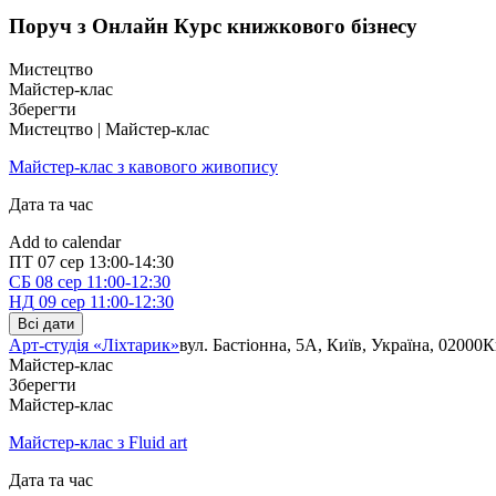
Поруч з Онлайн Курс книжкового бізнесу
Мистецтво
Майстер-клас
Зберегти
Мистецтво | Майстер-клас
Майстер-клас з кавового живопису
Дата та час
Add to calendar
ПТ
07 сер
13:00-14:30
СБ
08 сер
11:00-12:30
НД
09 сер
11:00-12:30
Всі дати
Арт-студія «Ліхтарик»
вул. Бастіонна, 5А, Київ, Україна, 02000
К
Майстер-клас
Зберегти
Майстер-клас
Майстер-клас з Fluid art
Дата та час