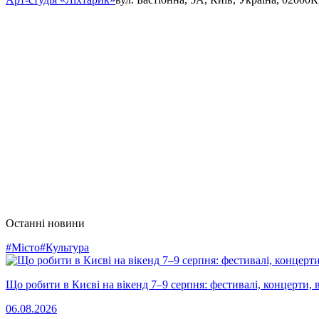
Останні новини
#Місто
#Культура
Що робити в Києві на вікенд 7–9 серпня: фестивалі, концерти, в
06.08.2026