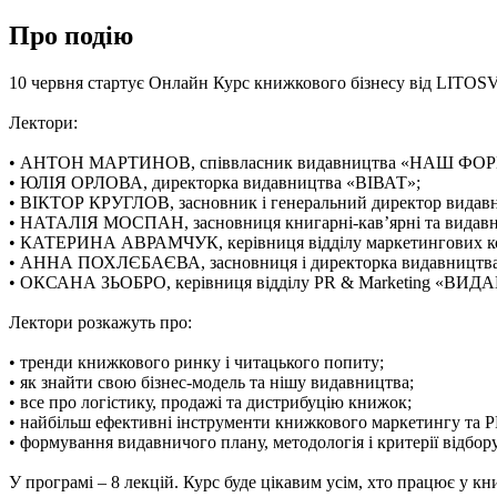
Про подію
10 червня стартує Онлайн Курс книжкового бізнесу від LITOS
Лектори:
• АНТОН МАРТИНОВ, співвласник видавництва «НАШ ФО
• ЮЛІЯ ОРЛОВА, директорка видавництва «ВІВАТ»;
• ВІКТОР КРУГЛОВ, засновник і генеральний директор вида
• НАТАЛІЯ МОСПАН, засновниця книгарні-кав’ярні та в
• КАТЕРИНА АВРАМЧУК, керівниця відділу маркетингових ко
• АННА ПОХЛЄБАЄВА, засновниця і директорка видавницт
• ОКСАНА ЗЬОБРО, керівниця відділу PR & Marketing «
Лектори розкажуть про:
• тренди книжкового ринку і читацького попиту;
• як знайти свою бізнес-модель та нішу видавництва;
• все про логістику, продажі та дистрибуцію книжок;
• найбільш ефективні інструменти книжкового маркетингу та P
• формування видавничого плану, методологія і критерії відбор
У програмі – 8 лекцій. Курс буде цікавим усім, хто працює у к