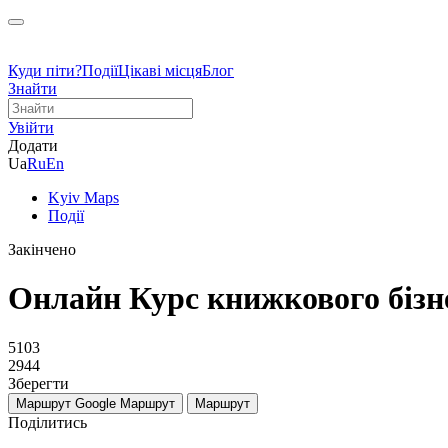
Куди піти?
Події
Цікаві місця
Блог
Знайти
Увійти
Додати
Ua
Ru
En
Kyiv Maps
Події
Закінчено
Онлайн Курс книжкового бізн
5103
2944
Зберегти
Маршрут Google
Маршрут
Маршрут
Поділитись