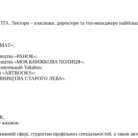
VITA. Лектори – власники, директори та топ-менеджери найбіль
РМАТ»;
вництва «РАНОК»;
идавництва «МОЯ КНИЖКОВА ПОЛИЦЯ»;
мунікацій Yakaboo;
ва «ARTBOOKS»;
ВИДАВНИЦТВА СТАРОГО ЛЕВА».
R;
у книжок.
нижковій сфері, студентам профільних спеціальностей, а також а