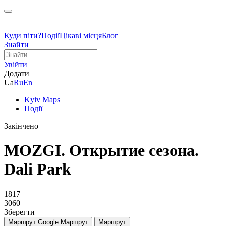
Куди піти?
Події
Цікаві місця
Блог
Знайти
Увійти
Додати
Ua
Ru
En
Kyiv Maps
Події
Закінчено
MOZGI. Открытие сезона.
Dali Park
1817
3060
Зберегти
Маршрут Google
Маршрут
Маршрут