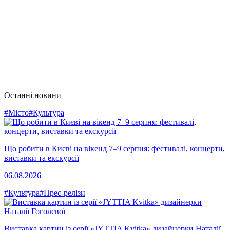
Останні новини
#Місто
#Культура
Що робити в Києві на вікенд 7–9 серпня: фестивалі, концерти,
виставки та екскурсії
06.08.2026
#Культура
#Прес-релізи
Виставка картин із серії «JYTTIA Kvitka» дизайнерки Наталії