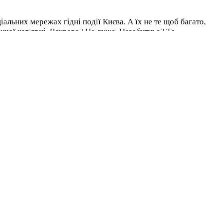
іальних мережах гідні події Києва. А їх не те щоб багато,
ижчої кав'ярні. Яскраво? Не дуже. Незабутньо? Та
ється питання - де ж їх шукати? Відповідаємо: всі актуальні