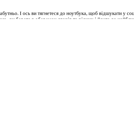
абутньо. І ось ви тягнетеся до ноутбука, щоб відшукати у соц
шись, ви берете в оберемок друзів та рідних і йдете до найбл
гінальних закладів з кожним днем ​​стає все більше. Але лиша
ьше не сумуйте вдома вечорами.