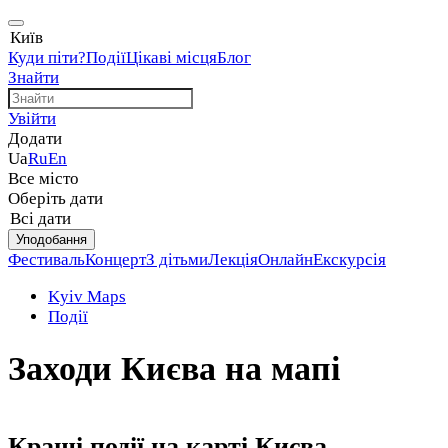
Київ
Куди піти?
Події
Цікаві місця
Блог
Знайти
Увійти
Додати
Ua
Ru
En
Все місто
Оберіть дати
Всі дати
Уподобання
Фестиваль
Концерт
З дітьми
Лекція
Онлайн
Екскурсія
Kyiv Maps
Події
Заходи Києва на мапі
Кращі події на карті Києва