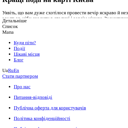
Уявіть, що вам дуже схотілося провести вечір яскраво й нез
здається, ніби сходити в столиці і зовсім нікуди. Засмутив
Детальніше
звичайнісінький зовсім вечір.
Список
Мапа
Без сумніву, столичним івентам немає числа, а цікавих і ори
заходи Києва зібрані на Kyiv Maps. Заходьте на сайт і біл
Куди піти?
Події
Цікаві місця
Блог
Ua
Ru
En
Стати партнером
Про нас
Питання-відповіді
Публічна оферта для користувачів
Політика конфіденційності