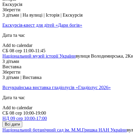
Екскурсія
Зберегти
З дітьми | На вулиці | Історія | Екскурсія
Екскурсія-квест для дітей «Дари богів»
Дата та час
Add to calendar
СБ
08 сер
11:00-11:45
Національний музей історії України
вулиця Володимирська, 2
Ки
З дітьми
Виставка
Зберегти
З дітьми | Виставка
Всеукраїнська виставка гладіолусів «Гладіолус 2026»
Дата та час
Add to calendar
СБ
08 сер
10:00-19:00
НД
09 сер
10:00-17:00
Всі дати
Національний ботанічний сад ім. М.М.Гришка НАН України
ву