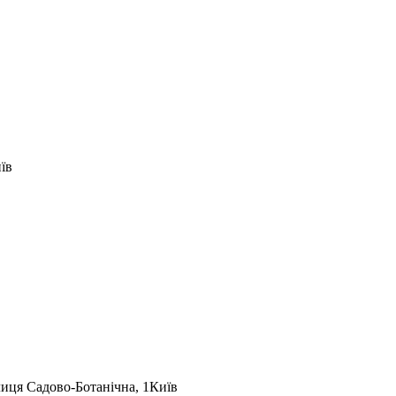
їв
лиця Садово-Ботанічна, 1
Київ