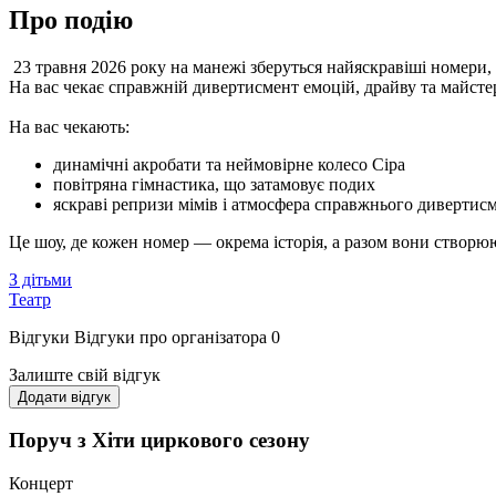
Про подію
23 травня 2026 року на манежі зберуться найяскравіші номери, 
На вас чекає справжній дивертисмент емоцій, драйву та майсте
На вас чекають:
динамічні акробати та неймовірне колесо Сіра
повітряна гімнастика, що затамовує подих
яскраві репризи мімів і атмосфера справжнього дивертис
Це шоу, де кожен номер — окрема історія, а разом вони створюю
З дітьми
Театр
Відгуки
Відгуки про організатора
0
Залиште свій відгук
Додати відгук
Поруч з Хіти циркового сезону
Концерт