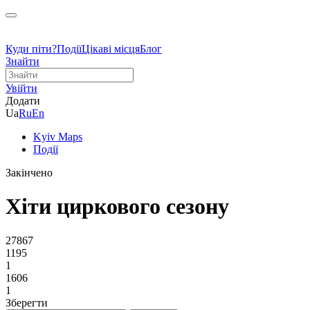
Куди піти?
Події
Цікаві місця
Блог
Знайти
Увійти
Додати
Ua
Ru
En
Kyiv Maps
Події
Закінчено
Хіти циркового сезону
27867
1195
1
1606
1
Зберегти