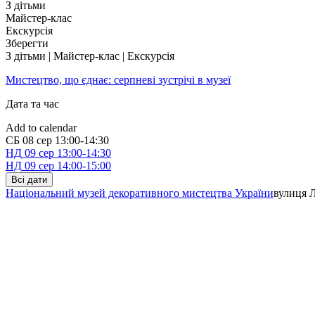
З дітьми
Майстер-клас
Екскурсія
Зберегти
З дітьми | Майстер-клас | Екскурсія
Мистецтво, що єднає: серпневі зустрічі в музеї
Дата та час
Add to calendar
СБ
08 сер
13:00-14:30
НД
09 сер
13:00-14:30
НД
09 сер
14:00-15:00
Всі дати
Національний музей декоративного мистецтва України
вулиця Л