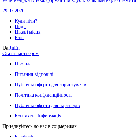
Рейв-вечірки Києва: формації та клуби, за якими варто стежити
29.07.2026
Куди піти?
Події
Цікаві місця
Блог
Ua
Ru
En
Стати партнером
Про нас
Питання-відповіді
Публічна оферта для користувачів
Політика конфіденційності
Публічна оферта для партнерів
Контактна інформація
Приєднуйтесь до нас в соцмережах
Facebook