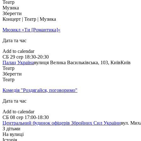
Театр
Музика
Зберегти
Концерт | Театр | Музика
Мюзикл «Ти [Романтика]»
Дата та час
Add to calendar
СБ
29 сер
18:30-20:30
Палац Україна
вулиця Велика Васильківська, 103, Київ
Київ
Театр
Зберегти
Театр
Комедія "Роздягайся, поговоримо"
Дата та час
Add to calendar
СБ
08 сер
17:00-18:30
Центральний будинок офіцерів Збройних Cил України
вул. Мих
З дітьми
На вулиці
Історія