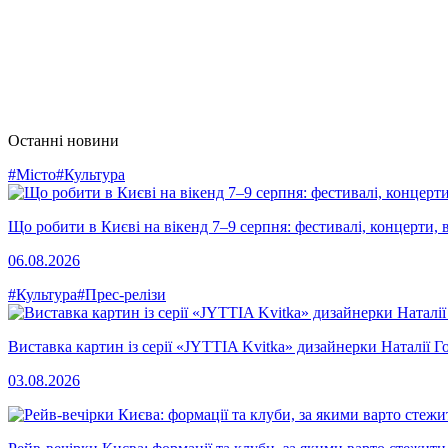
Останні новини
#Місто
#Культура
Що робити в Києві на вікенд 7–9 серпня: фестивалі, концерти, в
06.08.2026
#Культура
#Прес-релізи
Виставка картин із серії «JYTTIA Kvitka» дизайнерки Наталії Г
03.08.2026