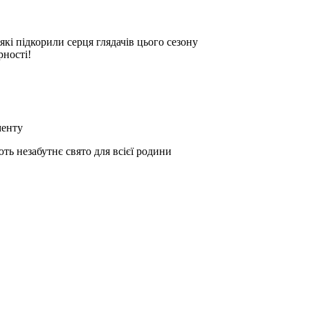
які підкорили серця глядачів цього сезону
рності!
менту
ть незабутнє свято для всієї родини