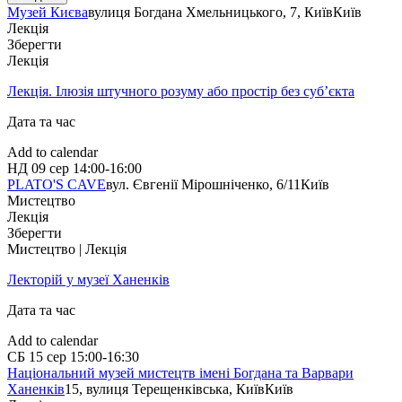
Музей Києва
вулиця Богдана Хмельницького, 7, Київ
Київ
Лекція
Зберегти
Лекція
Лекція. Ілюзія штучного розуму або простір без суб’єкта
Дата та час
Add to calendar
НД
09 сер
14:00-16:00
PLATO'S CAVE
вул. Євгенії Мірошніченко, 6/11
Київ
Мистецтво
Лекція
Зберегти
Мистецтво | Лекція
Лекторій у музеї Ханенків
Дата та час
Add to calendar
СБ
15 сер
15:00-16:30
Національний музей мистецтв імені Богдана та Варвари
Ханенків
15, вулиця Терещенківська, Київ
Київ