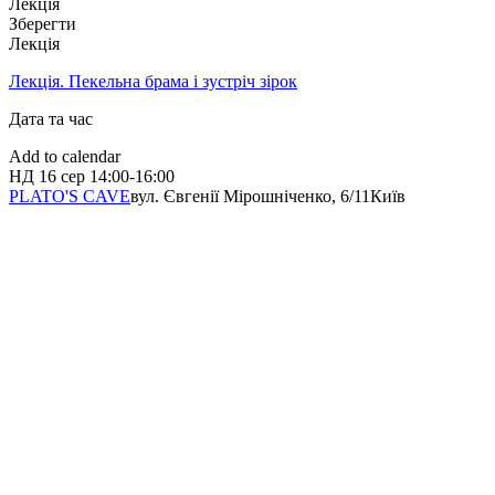
Лекція
Зберегти
Лекція
Лекція. Пекельна брама і зустріч зірок
Дата та час
Add to calendar
НД
16 сер
14:00-16:00
PLATO'S CAVE
вул. Євгенії Мірошніченко, 6/11
Київ