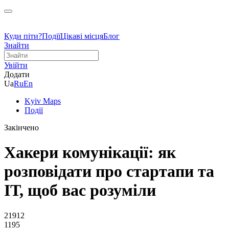
Куди піти?
Події
Цікаві місця
Блог
Знайти
Увійти
Додати
Ua
Ru
En
Kyiv Maps
Події
Закінчено
Хакери комунікації: як
розповідати про стартапи та
ІТ, щоб вас розуміли
21912
1195