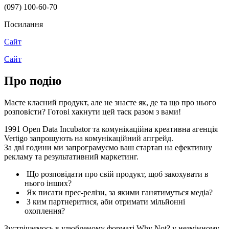
(097) 100-60-70
Посилання
Сайт
Сайт
Про подію
Маєте класний продукт, але не знаєте як, де та що про нього
розповісти? Готові хакнути цей таск разом з вами!
1991 Open Data Incubator та комунікаційна креативна агенція
Vertigo запрошують на комунікаційний апгрейд.
За дві години ми запрограмуємо ваш стартап на ефективну
рекламу та результативний маркетинг.
Що розповідати про свій продукт, щоб закохувати в
нього інших?
Як писати прес-релізи, за якими ганятимуться медіа?
З ким партнеритися, аби отримати мільйонні
охоплення?
Зустрічаємось в улюбленому форматі Why Not? у незмінному