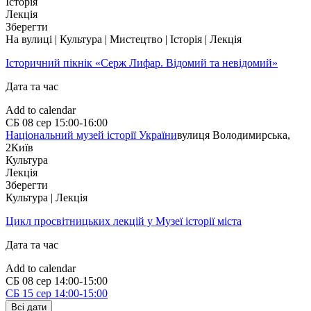
Історія
Лекція
Зберегти
На вулиці | Культура | Мистецтво | Історія | Лекція
Історичний пікнік «Серж Лифар. Відомий та невідомий»
Дата та час
Add to calendar
СБ
08 сер
15:00-16:00
Національний музей історії України
вулиця Володимирська,
2
Київ
Культура
Лекція
Зберегти
Культура | Лекція
Цикл просвітницьких лекцій у Музеї історії міста
Дата та час
Add to calendar
СБ
08 сер
14:00-15:00
СБ
15 сер
14:00-15:00
Всі дати