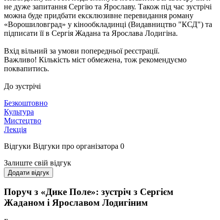
не дуже запитання Сергію та Ярославу. Також під час зустрічі
можна буде придбати ексклюзивне перевидання роману
«Ворошиловград» у кінообкладинці (Видавництво "КСД") та
підписати її в Сергія Жадана та Ярослава Лодигіна.
Вхід вільний за умови попередньої реєстрації.
Важливо! Кількість міст обмежена, тож рекомендуємо
поквапитись.
До зустрічі
Безкоштовно
Культура
Мистецтво
Лекція
Відгуки
Відгуки про організатора
0
Залиште свій відгук
Додати відгук
Поруч з «Дике Поле»: зустріч з Сергієм
Жаданом і Ярославом Лодигіним