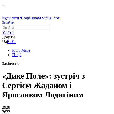
Куди піти?
Події
Цікаві місця
Блог
Знайти
Увійти
Додати
Ua
Ru
En
Kyiv Maps
Події
Закінчено
«Дике Поле»: зустріч з
Сергієм Жаданом і
Ярославом Лодигіним
2928
2622