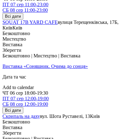
ПТ
07 сер
11:00-23:00
СБ
08 сер
11:00-23:00
Всі дати
SQUAT 17B YARD CAFE
вулиця Терещенківська, 17Б,
Київ
Київ
Безкоштовно
Мистецтво
Виставка
Зберегти
Безкоштовно | Мистецтво | Виставка
Виставка «Соняшник. Очима до сонця»
Дата та час
Add to calendar
ЧТ
06 сер
18:00-19:30
ПТ
07 сер
12:00-19:00
СБ
08 сер
12:00-19:00
Всі дати
Скрипаль на даху
вул. Шота Руставелі, 13
Київ
Безкоштовно
Виставка
Зберегти
Безкоштовно | Виставка