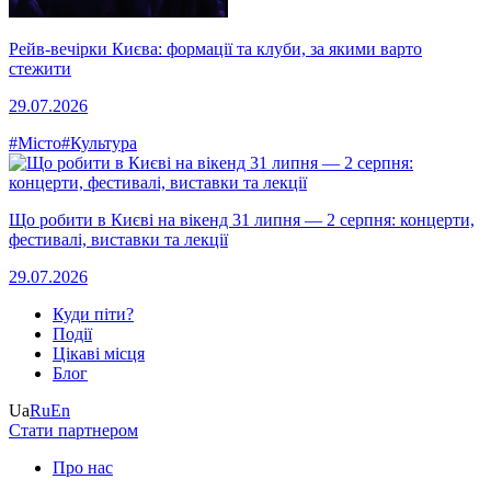
Рейв-вечірки Києва: формації та клуби, за якими варто
стежити
29.07.2026
#Місто
#Культура
Що робити в Києві на вікенд 31 липня — 2 серпня: концерти,
фестивалі, виставки та лекції
29.07.2026
Куди піти?
Події
Цікаві місця
Блог
Ua
Ru
En
Стати партнером
Про нас