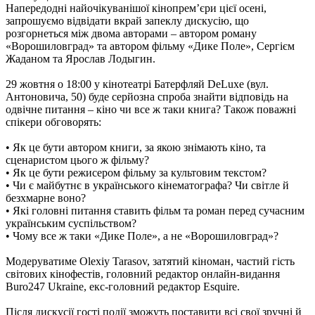
Напередодні найочікуванішої кінопрем’єри цієї осені,
запрошуємо відвідати вкрай запеклу дискусію, що
розгорнеться між двома авторами – автором роману
«Ворошиловград» та автором фільму «Дике Поле», Сергієм
Жаданом та Ярослав Лодыгин.
29 жовтня о 18:00 у кінотеатрі Батерфляй DeLuxe (вул.
Антоновича, 50) буде серйозна спроба знайти відповідь на
одвічне питання – кіно чи все ж таки книга? Також поважні
спікери обговорять:
• Як це бути автором книги, за якою знімають кіно, та
сценаристом цього ж фільму?
• Як це бути режисером фільму за культовим текстом?
• Чи є майбутнє в українського кінематографа? Чи світле й
безхмарне воно?
• Які головні питання ставить фільм та роман перед сучасним
українським суспільством?
• Чому все ж таки «Дике Поле», а не «Ворошиловград»?
Модеруватиме Olexiy Tarasov, затятий кіноман, частий гість
світових кінофестів, головний редактор онлайн-видання
Buro247 Ukraine, екс-головний редактор Esquire.
Після дискусії гості події зможуть поставити всі свої зручні й