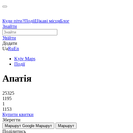
Куди піти?
Події
Цікаві місця
Блог
Знайти
Увійти
Додати
Ua
Ru
En
Kyiv Maps
Події
Апатія
25325
1195
1
1153
Купити квитки
Зберегти
Маршрут Google
Маршрут
Маршрут
Поділитись