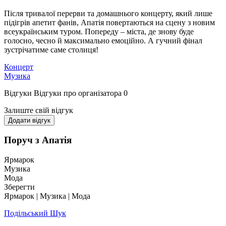
Після тривалої перерви та домашнього концерту, який лише
підігрів апетит фанів, Апатія повертаються на сцену з новим
всеукраїнським туром. Попереду – міста, де знову буде
голосно, чесно й максимально емоційно. А гучний фінал
зустрічатиме саме столиця!
Концерт
Музика
Відгуки
Відгуки про організатора
0
Залиште свій відгук
Додати відгук
Поруч з Апатія
Ярмарок
Музика
Мода
Зберегти
Ярмарок | Музика | Мода
Подільський Шук