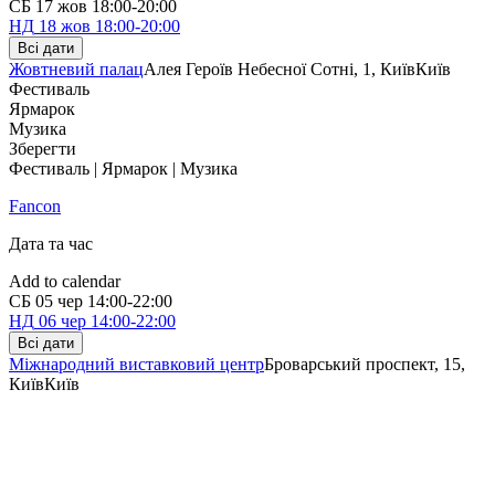
СБ
17 жов
18:00-20:00
НД
18 жов
18:00-20:00
Всі дати
Жовтневий палац
Алея Героїв Небесної Сотні, 1, Київ
Київ
Фестиваль
Ярмарок
Музика
Зберегти
Фестиваль | Ярмарок | Музика
Fancon
Дата та час
Add to calendar
СБ
05 чер
14:00-22:00
НД
06 чер
14:00-22:00
Всі дати
Міжнародний виставковий центр
Броварський проспект, 15,
Київ
Київ