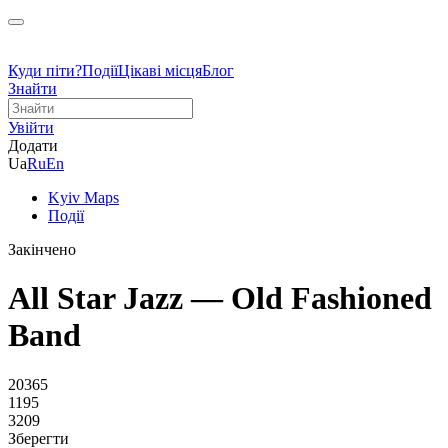
Куди піти?
Події
Цікаві місця
Блог
Знайти
Увійти
Додати
Ua
Ru
En
Kyiv Maps
Події
Закінчено
All Star Jazz — Old Fashioned
Band
20365
1195
3209
Зберегти