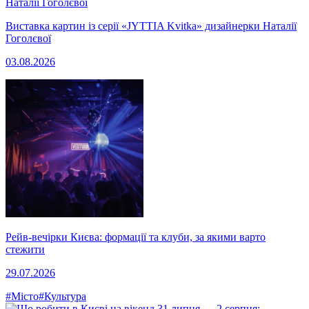
Виставка картин із серії «JYTTIA Kvitka» дизайнерки Наталії
Гоголєвої
03.08.2026
Рейв-вечірки Києва: формації та клуби, за якими варто
стежити
29.07.2026
#Місто
#Культура