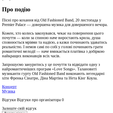
Про подію
Пісні про кохання від Old Fashioned Band, 20 листопада у
Premier Palace — довершена музика для довершеного вечора.
Кожен, хто колись закохувався, чекає на повернення цього
почуття — коли за спиною наче виростають крила, душа
сповнюється мріями та надією, а казки починають здаватись
реальністю. І немов самі по собі у голові починають грати
романтичні мелодії — наче вмикається платівка з добіркою
найкращих виконавців всіх часів.
Запрошуємо зануритись у це почуття та відвідати одну з
найромантичніших програм «Love Songs». Талановиті
музиканти гурту Old Fashioned Band виконають легендарні
хіти Френка Сінатри, Діна Мартіна та Нета Кінг Коула.
Концерт
Музика
Відгуки
Відгуки про організатора
0
Залиште свій відгук