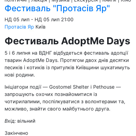
Фестиваль "Протасів Яр"
НД
05 лип
-
НД
05 лип
21:00
Протасів Яр
Київ
Фестиваль AdoptMe Days
5 і 6 липня на ВДНГ відбудеться фестиваль адопції
тварин AdoptMe Days. Протягом двох днів десятки
песиків і котиків із притулків Київщини шукатимуть
нові родини.
Ініціатори події — Gostomel Shelter і Pethouse —
запрошують охочих познайомитися із
чотирилапими, поспілкуватися з волонтерами та,
можливо, знайти свого майбутнього друга.
Вхід:
вільний
Закінчено