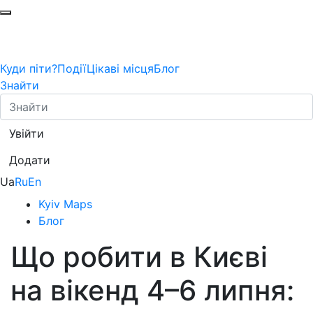
Куди піти?
Події
Цікаві місця
Блог
Знайти
Увійти
Додати
Ua
Ru
En
Kyiv Maps
Блог
Що робити в Києві
на вікенд 4–6 липня: