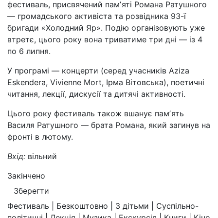
фестиваль, присвячений памʼяті Романа Ратушного
— громадського активіста та розвідника 93-ї
бригади «Холодний Яр». Подію організовують уже
втретє, цього року вона триватиме три дні — із 4
по 6 липня.
У програмі — концерти (серед учасників Aziza
Eskendera, Vivienne Mort, Ірма Вітовська), поетичні
читання, лекції, дискусії та дитячі активності.
Цього року фестиваль також вшанує памʼять
Василя Ратушного — брата Романа, який загинув на
фронті в лютому.
Вхід:
вільний
Закінчено
Зберегти
Фестиваль | Безкоштовно | З дітьми | Суспільно-
політичні | Лекція | Музика | Екскурсія | Книги | Кіно