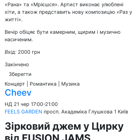
«Рана» та «Мрієшся». Артист виконає улюблені
хіти, а також представить нову композицію «Раз у
житті».
Вечір обіцяє бути камерним, щирим і музично
насиченим.
Вхід:
2000 грн
Закінчено
Зберегти
Концерт | Романтика | Музика
Cheev
НД
21 чер
17:00-21:00
FEELS GARDEN
просп. Академіка Глушкова 1
Київ
Зірковий джем у Цирку
від FUSION JAMS