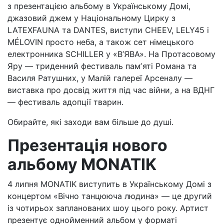
з презентацією альбому в Українському Домі,
джазовий джем у Національному Цирку з
LATEXFAUNA та DANTES, виступи CHEEV, LELY45 і
MÉLOVIN просто неба, а також сет німецького
електронника SCHILLER у «В’ЯВА». На Протасовому
Яру — триденний фестиваль памʼяті Романа та
Василя Ратушних, у Малій галереї Арсеналу —
виставка про досвід життя під час війни, а на ВДНГ
— фестиваль адопції тварин.
Обирайте, які заходи вам більше до душі.
Презентація нового
альбому MONATIK
4 липня MONATIK виступить в Українському Домі з
концертом «Вічно танцююча людина» — це другий
із чотирьох запланованих шоу цього року. Артист
презентує однойменний альбом у форматі