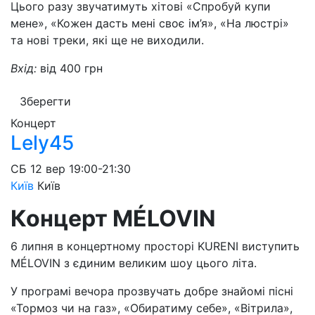
Цього разу звучатимуть хітові «Спробуй купи
мене», «Кожен дасть мені своє ім’я», «На люстрі»
та нові треки, які ще не виходили.
Вхід:
від 400 грн
Зберегти
Концерт
Lely45
СБ
12 вер
19:00-21:30
Київ
Київ
Концерт MÉLOVIN
6 липня в концертному просторі KURENI виступить
MÉLOVIN з єдиним великим шоу цього літа.
У програмі вечора прозвучать добре знайомі пісні
«Тормоз чи на газ», «Обиратиму себе», «Вітрила»,