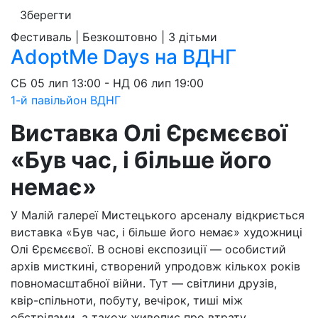
Зберегти
Фестиваль | Безкоштовно | З дітьми
AdoptMe Days на ВДНГ
СБ
05 лип
13:00
-
НД
06 лип
19:00
1-й павільйон ВДНГ
Виставка Олі Єрємєєвої
«Був час, і більше його
немає»
У Малій галереї Мистецького арсеналу відкриється
виставка «Був час, і більше його немає» художниці
Олі Єрємєєвої. В основі експозиції — особистий
архів мисткині, створений упродовж кількох років
повномасштабної війни. Тут — світлини друзів,
квір-спільноти, побуту, вечірок, тиші між
обстрілами, а також живопис про втрату.