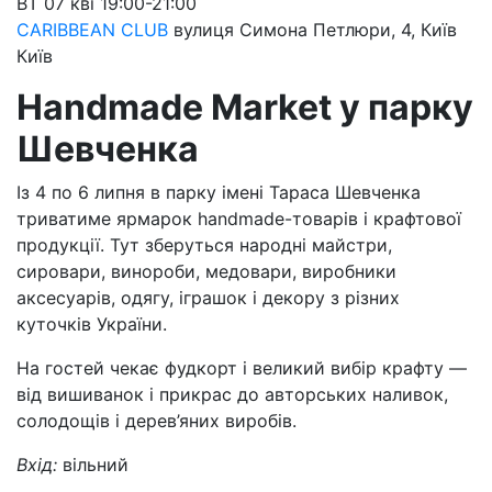
ВТ
07 кві
19:00-21:00
CARIBBEAN CLUB
вулиця Симона Петлюри, 4, Київ
Київ
Handmade Market у парку
Шевченка
Із 4 по 6 липня в парку імені Тараса Шевченка
триватиме ярмарок handmade-товарів і крафтової
продукції. Тут зберуться народні майстри,
сировари, винороби, медовари, виробники
аксесуарів, одягу, іграшок і декору з різних
куточків України.
На гостей чекає фудкорт і великий вибір крафту —
від вишиванок і прикрас до авторських наливок,
солодощів і дерев’яних виробів.
Вхід:
вільний