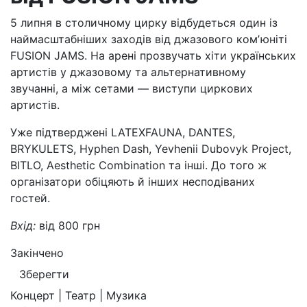
5 липня в столичному цирку відбудеться один із
наймасштабніших заходів від джазового комʼюніті
FUSION JAMS. На арені прозвучать хіти українських
артистів у джазовому та альтернативному
звучанні, а між сетами — виступи циркових
артистів.
Уже підтверджені LATEXFAUNA, DANTES,
BRYKULETS, Hyphen Dash, Yevhenii Dubovyk Project,
BITLO, Aesthetic Combination та інші. До того ж
організатори обіцяють й інших несподіваних
гостей.
Вхід:
від 800 грн
Закінчено
Зберегти
Концерт | Театр | Музика