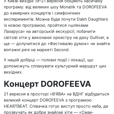
У Києві вихідні 19–21 вересня обіцяють насичену
програму: від великих шоу Monatik та DOROFEEVA
до камерних концертів і симфонічних
експериментів. Можна буде почути Dakh Daughters
із новою програмою, пройтися «шляхами
Лазаруса» на авторській екскурсії, побачити
світові хіти у виконанні оркестру на даху Gulliver, а
ще — долучитися до «Фестивалю думок» чи знайти
вінтажні речі на маркеті Second.
У нашій добірці — головні події і локації, що
допоможуть спланувати культурний маршрут цих
вихідних.
Концерт DOROFEEVA
21 вересня в просторі «В’ЯВА» на ВДНГ відбудеться
великий концерт DOROFEEVA з програмою
HEARTBEAT. Співачка готує виступ просто неба, де
прозвучать як добре знайомі хіти — «Смак-