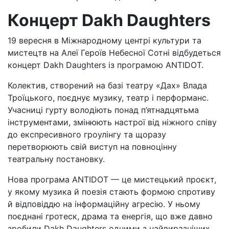
Концерт Dakh Daughters
19 вересня в Міжнародному центрі культури та
мистецтв на Алеї Героїв Небесної Сотні відбудеться
концерт Dakh Daughters із програмою ANTIDOT.
Колектив, створений на базі театру «Дах» Влада
Троїцького, поєднує музику, театр і перформанс.
Учасниці гурту володіють понад п’ятнадцятьма
інструментами, змінюють настрої від ніжного співу
до експресивного гроулінгу та щоразу
перетворюють свій виступ на повноцінну
театральну постановку.
Нова програма ANTIDOT — це мистецький проєкт,
у якому музика й поезія стають формою спротиву
й відповіддю на інформаційну агресію. У ньому
поєднані гротеск, драма та енергія, що вже давно
зробили Dakh Daughters одними з найвиразніших