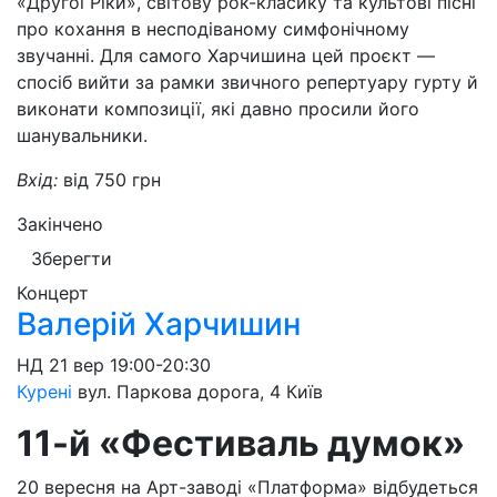
«Другої Ріки», світову рок-класику та культові пісні
про кохання в несподіваному симфонічному
звучанні. Для самого Харчишина цей проєкт —
спосіб вийти за рамки звичного репертуару гурту й
виконати композиції, які давно просили його
шанувальники.
Вхід:
від 750 грн
Закінчено
Зберегти
Концерт
Валерій Харчишин
НД
21 вер
19:00-20:30
Курені
вул. Паркова дорога, 4
Київ
11-й «Фестиваль думок»
20 вересня на Арт-заводі «Платформа» відбудеться