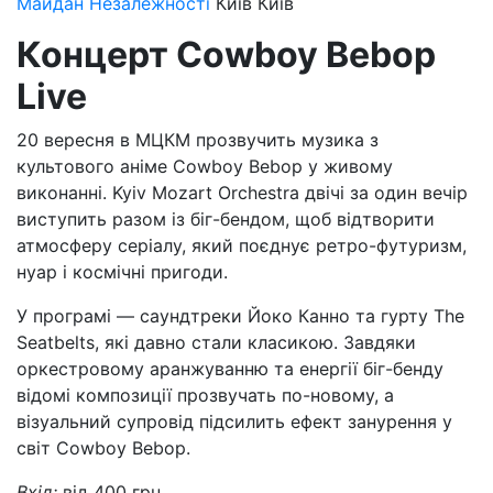
Майдан Незалежності
Київ
Київ
Концерт Cowboy Bebop
Live
20 вересня в МЦКМ прозвучить музика з
культового аніме Cowboy Bebop у живому
виконанні. Kyiv Mozart Orchestra двічі за один вечір
виступить разом із біг-бендом, щоб відтворити
атмосферу серіалу, який поєднує ретро-футуризм,
нуар і космічні пригоди.
У програмі — саундтреки Йоко Канно та гурту The
Seatbelts, які давно стали класикою. Завдяки
оркестровому аранжуванню та енергії біг-бенду
відомі композиції прозвучать по-новому, а
візуальний супровід підсилить ефект занурення у
світ Cowboy Bebop.
Вхід:
від 400 грн