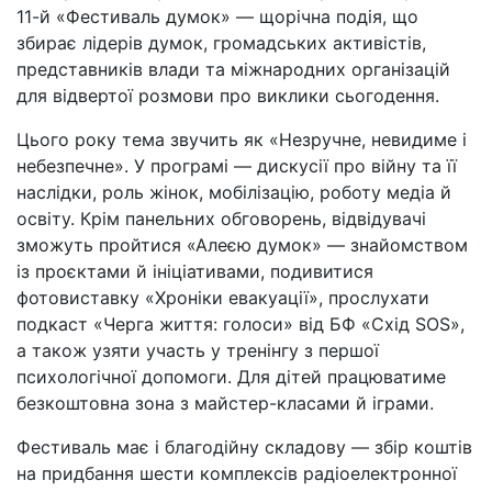
11-й «Фестиваль думок» — щорічна подія, що
збирає лідерів думок, громадських активістів,
представників влади та міжнародних організацій
для відвертої розмови про виклики сьогодення.
Цього року тема звучить як «Незручне, невидиме і
небезпечне». У програмі — дискусії про війну та її
наслідки, роль жінок, мобілізацію, роботу медіа й
освіту. Крім панельних обговорень, відвідувачі
зможуть пройтися «Алеєю думок» — знайомством
із проєктами й ініціативами, подивитися
фотовиставку «Хроніки евакуації», прослухати
подкаст «Черга життя: голоси» від БФ «Схід SOS»,
а також узяти участь у тренінгу з першої
психологічної допомоги. Для дітей працюватиме
безкоштовна зона з майстер-класами й іграми.
Фестиваль має і благодійну складову — збір коштів
на придбання шести комплексів радіоелектронної