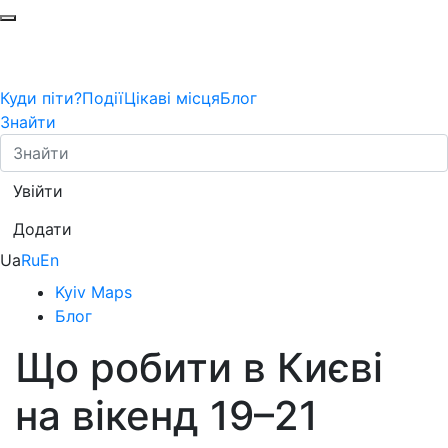
Куди піти?
Події
Цікаві місця
Блог
Знайти
Увійти
Додати
Ua
Ru
En
Kyiv Maps
Блог
Що робити в Києві
на вікенд 19–21