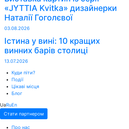
«JYTTIA Kvitka» дизайнерки
Наталії Гоголєвої
03.08.2026
Істина у вині: 10 кращих
винних барів столиці
13.07.2026
Куди піти?
Події
Цікаві місця
Блог
Ua
Ru
En
Стати партнером
Про нас