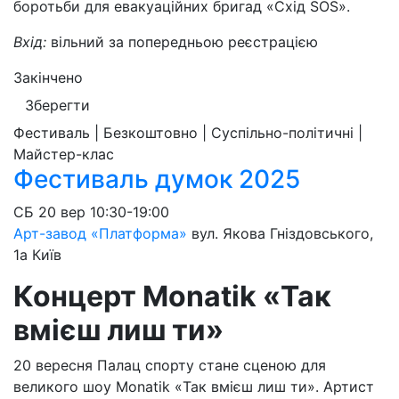
боротьби для евакуаційних бригад «Схід SOS».
Вхід:
вільний за попередньою реєстрацією
Закінчено
Зберегти
Фестиваль | Безкоштовно | Суспільно-політичні |
Майстер-клас
Фестиваль думок 2025
СБ
20 вер
10:30-19:00
Арт-завод «Платформа»
вул. Якова Гніздовського,
1а
Київ
Концерт Monatik «Так
вмієш лиш
ти»
20 вересня Палац спорту стане сценою для
великого шоу Monatik «Так вмієш лиш ти». Артист