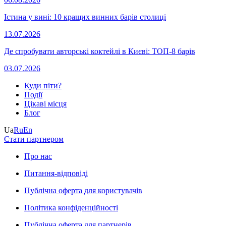
Істина у вині: 10 кращих винних барів столиці
13.07.2026
Де спробувати авторські коктейлі в Києві: ТОП-8 барів
03.07.2026
Куди піти?
Події
Цікаві місця
Блог
Ua
Ru
En
Стати партнером
Про нас
Питання-відповіді
Публічна оферта для користувачів
Політика конфіденційності
Публічна оферта для партнерів