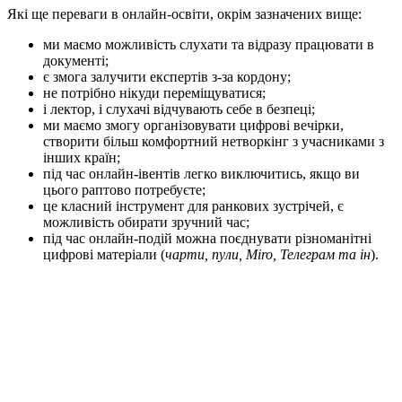
Які ще переваги в онлайн-освіти, окрім зазначених вище:
ми маємо можливість слухати та відразу працювати в
документі;
є змога залучити експертів з-за кордону;
не потрібно нікуди переміщуватися;
і лектор, і слухачі відчувають себе в безпеці;
ми маємо змогу організовувати цифрові вечірки,
створити більш комфортний нетворкінг з учасниками з
інших країн;
під час онлайн-івентів легко виключитись, якщо ви
цього раптово потребуєте;
це класний інструмент для ранкових зустрічей, є
можливість обирати зручний час;
під час онлайн-подій можна поєднувати різноманітні
цифрові матеріали (
чарти, пули, Miro, Телеграм та ін
).