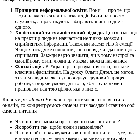
Принципи неформальної освіти.
Вони — про те, що
люди навчаються в дії та взаємодії. Вони не просто
слухають, а практикують і збирають знання одне в
одного.
Холістичний та гуманістичний підходи.
Це означає, що
на практиці людина навчається не тільки мозком і
сприйняттям інформації. Також ми маємо тіло й емоції.
Якщо хтось дуже голодний, він навряд чи здатний щось
сприймати. Завжди варто зважати, чи в тому настрої та
емоційному стані людина, у якому можна навчатися.
Фасилітація.
В Україні різні розуміння того, що таке
класична фасилітація. На думку Ольги Дятел, це метод,
за яким людина, яка супроводжує груповий процес
роботи, створює умови для того, аби група людей
працювала над тою ціллю, яка в них є.
Коли ми, як
«Інша Освіта»,
переносимо освітні івенти в
онлайн, то концентруємось саме на цих засадах і ставимо собі
саме ці питання.
Як в онлайні можна організувати навчання в дії?
Як зробити так, щоби люди взаємодіяли?
Як в онлайні враховувати зовнішні чинники — усе, що
відбувається в сусідній кімнаті, за вікнами дому або