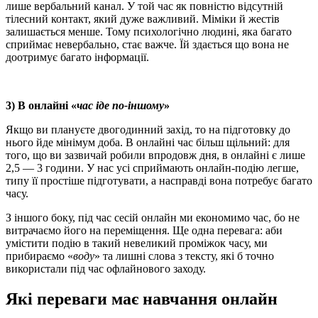
лише вербальний канал. У той час як повністю відсутній
тілесний контакт, який дуже важливий. Міміки й жестів
залишається менше. Тому психологічно людині, яка багато
сприймає невербально, стає важче. Їй здається що вона не
доотримує багато інформації.
3) В онлайні «
час іде по-іншому
»
Якщо ви плануєте двогодинний захід, то на підготовку до
нього йде мінімум доба. В онлайні час більш щільний: для
того, що ви зазвичай робили впродовж дня, в онлайні є лише
2,5 — 3 години. У нас усі сприймають онлайн-подію легше,
типу її простіше підготувати, а насправді вона потребує багато
часу.
З іншого боку, під час сесій онлайн ми економимо час, бо не
витрачаємо його на переміщення. Ще одна перевага: аби
умістити подію в такий невеликий проміжок часу, ми
прибираємо «
воду
» та лишні слова з тексту, які б точно
використали під час офлайнового заходу.
Які переваги має навчання онлайн