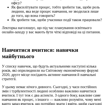
офісу?
Як фасилітувати процес, тобто зробити так, щоби роль
людини, яка веде процес навчання, не зводилася лише
до того, що вона говорить?
Як зробити так, щоби учасники події також працювали?
Лекторка наголошує, що під час планування освітнього
онлайн-заходу у вас мають бути чіткі відповіді на ці питання.
Навчитися вчитися: навички
майбутнього
У списку навичок, що будуть актуальними наступні кілька
років, які оприлюднили на Світовому економічному форумі
2020, друге місце посідають активне навчання й навчальні
стратегії.
У цьому немає нічого дивного. Сьогодні, у часи постійних
змін і турбулентності людині особливо важливо навчитися
вчитися. І тут теж є два аспекти. З одного боку, важливе саме
навчання як процес, з іншого — важливо розуміти, чому мені
варто зараз вчитися, що потрібно знати і вміти, щоби сьогодні