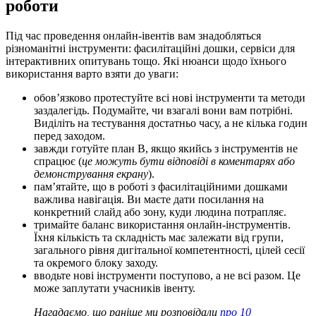
роботи
Під час проведення онлайн-івентів вам знадобляться
різноманітні інструменти: фасилітаційні дошки, сервіси для
інтерактивних опитувань тощо. Які нюанси щодо їхнього
використання варто взяти до уваги:
обов’язково протестуйте всі нові інструменти та методи
заздалегідь. Подумайте, чи взагалі вони вам потрібні.
Виділіть на тестування достатньо часу, а не кілька годин
перед заходом.
завжди готуйте план B, якщо якийсь з інструментів не
спрацює (
це можуть бути відповіді в коментарях або
демонстрування екрану
).
пам’ятайте, що в роботі з фасилітаційними дошками
важлива навігація. Ви маєте дати посилання на
конкретний слайд або зону, куди людина потрапляє.
тримайте баланс використання онлайн-інструментів.
Їхня кількість та складність має залежати від групи,
загального рівня дигітальної компетентності, цілей сесії
та окремого блоку заходу.
вводьте нові інструменти поступово, а не всі разом. Це
може заплутати учасників івенту.
Нагадаємо, що раніше ми розповідали
про 10