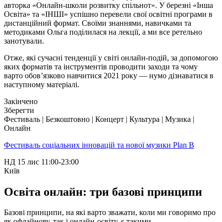
авторка «Онлайн-школи розвитку спільнот». У березні «Інша
Освіта» та «ІНШІ» успішно перевели свої освітні програми в
дистанційний формат. Своїми знаннями, навичками та
методиками Ольга поділилася на лекції, а ми все ретельно
занотували.
Отже, які сучасні тенденції у світі онлайн-подій, за допомогою
яких форматів та інструментів проводити заходи та чому
варто обов’язково навчитися 2021 року — нумо дізнаватися в
наступному матеріалі.
Закінчено
Зберегти
Фестиваль | Безкоштовно | Концерт | Культура | Музика |
Онлайн
Фестиваль соціальних інновацій та нової музики Plan B
НД
15 лис
11:00-23:00
Київ
Освіта онлайн: три базові принципи
Базові принципи, на які варто зважати, коли ми говоримо про
як офлайнову, так і онлайн-освіту, є такими.