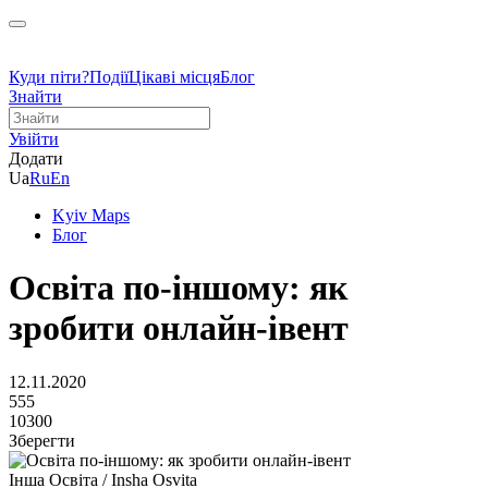
Куди піти?
Події
Цікаві місця
Блог
Знайти
Увійти
Додати
Ua
Ru
En
Kyiv Maps
Блог
Освіта по-іншому: як
зробити онлайн-івент
12.11.2020
555
10300
Зберегти
Інша Освіта / Insha Osvita