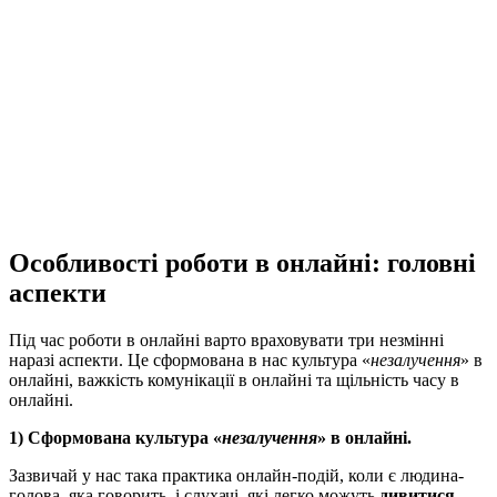
Особливості роботи в онлайні: головні
аспекти
Під час роботи в онлайні варто враховувати три незмінні
наразі аспекти. Це сформована в нас культура «
незалучення
» в
онлайні, важкість комунікації в онлайні та щільність часу в
онлайні.
1) Сформована культура «
незалучення
» в онлайні.
Зазвичай у нас така практика онлайн-подій, коли є людина-
голова, яка говорить, і слухачі, які легко можуть
дивитися