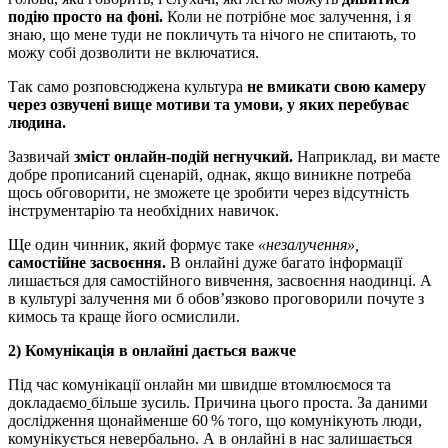
подію просто на фоні.
Коли не потрібне моє залучення, і я
знаю, що мене туди не покличуть та нічого не спитають, то
можу собі дозволити не включатися.
Так само розповсюджена культура
не вмикати свою камеру
через озвучені вище мотиви та умови, у яких перебуває
людина.
Зазвичай
зміст онлайн-подій негнучкий.
Наприклад, ви маєте
добре прописаний сценарій, однак, якщо виникне потреба
щось обговорити, не зможете це зробити через відсутність
інструментарію та необхідних навичок.
Ще один чинник, який формує таке
«незалучення»,
самостійне засвоєння.
В онлайні дуже багато інформації
лишається для самостійного вивчення, засвоєння наодинці. А
в культурі залучення ми б обов’язково проговорили почуте з
кимось та краще його осмислили.
2) Комунікація в онлайні дається важче
Під час комунікації онлайн ми швидше втомлюємося та
докладаємо
більше зусиль. Причина цього проста. За даними
дослідження щонайменше 60 % того, що комунікують люди,
комунікується невербально. А в онлайні в нас залишається