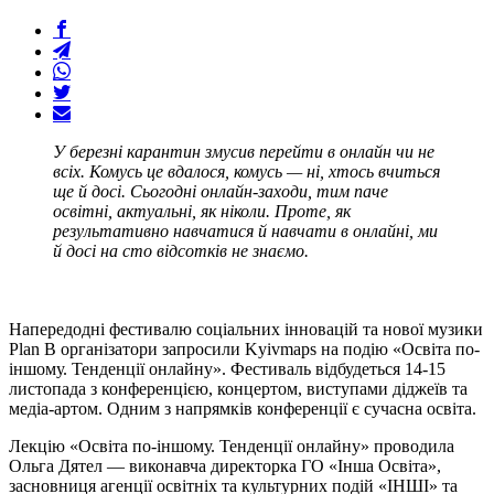
У березні карантин змусив перейти в онлайн чи не
всіх. Комусь це вдалося, комусь — ні, хтось вчиться
ще й досі. Сьогодні онлайн-заходи, тим паче
освітні, актуальні, як ніколи. Проте, як
результативно навчатися й навчати в онлайні, ми
й досі на сто відсотків не знаємо.
Напередодні фестивалю соціальних інновацій та нової музики
Plan B організатори запросили Kyivmaps на подію «Освіта по-
іншому. Тенденції онлайну». Фестиваль відбудеться 14-15
листопада з конференцією, концертом, виступами діджеїв та
медіа-артом. Одним з напрямків конференції є сучасна освіта.
Лекцію «Освіта по-іншому. Тенденції онлайну» проводила
Ольга Дятел — виконавча директорка ГО «Інша Освіта»,
засновниця агенції освітніх та культурних подій «ІНШІ» та