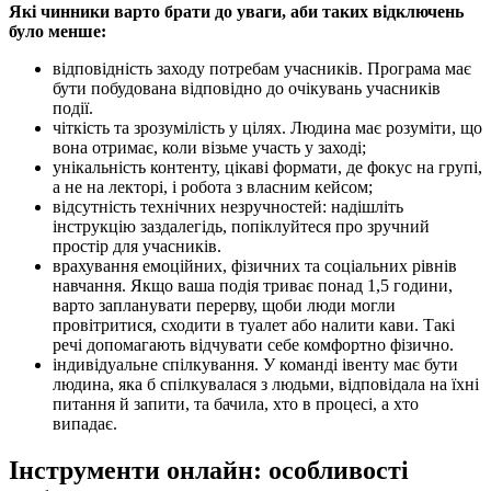
Які чинники варто брати до уваги, аби таких відключень
було менше:
відповідність заходу потребам учасників. Програма має
бути побудована відповідно до очікувань учасників
події.
чіткість та зрозумілість у цілях. Людина має розуміти, що
вона отримає, коли візьме участь у заході;
унікальність контенту, цікаві формати, де фокус на групі,
а не на лекторі, і робота з власним кейсом;
відсутність технічних незручностей: надішліть
інструкцію заздалегідь, попіклуйтеся про зручний
простір для учасників.
врахування емоційних, фізичних та соціальних рівнів
навчання. Якщо ваша подія триває понад 1,5 години,
варто запланувати перерву, щоби люди могли
провітритися, сходити в туалет або налити кави. Такі
речі допомагають відчувати себе комфортно фізично.
індивідуальне спілкування. У команді івенту має бути
людина, яка б спілкувалася з людьми, відповідала на їхні
питання й запити, та бачила, хто в процесі, а хто
випадає.
Інструменти онлайн: особливості