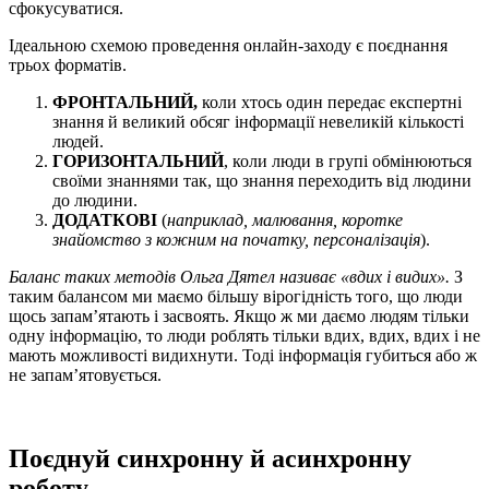
сфокусуватися.
Ідеальною схемою проведення онлайн-заходу є поєднання
трьох форматів.
ФРОНТАЛЬНИЙ,
коли хтось один
передає експертні
знання й великий обсяг інформації невеликій кількості
людей.
ГОРИЗОНТАЛЬНИЙ
, коли люди в групі обмінюються
своїми знаннями так, що знання переходить від людини
до людини.
ДОДАТКОВІ
(
наприклад, малювання, коротке
знайомство з кожним на початку, персоналізація
).
Баланс таких методів Ольга Дятел називає «вдих і видих».
З
таким балансом ми маємо більшу вірогідність того, що люди
щось запам’ятають і засвоять. Якщо ж ми даємо людям тільки
одну інформацію, то люди роблять тільки вдих, вдих, вдих і не
мають можливості видихнути. Тоді інформація губиться або ж
не запам’ятовується.
Поєднуй синхронну й асинхронну
роботу