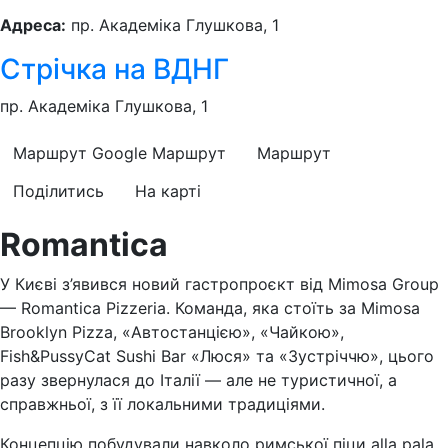
Адреса:
пр. Академіка Глушкова, 1
Стрічка на ВДНГ
пр. Академіка Глушкова, 1
Маршрут Google
Маршрут
Маршрут
Поділитись
На карті
Romantica
У Києві з’явився новий гастропроєкт від Mimosa Group
— Romantica Pizzeria. Команда, яка стоїть за Mimosa
Brooklyn Pizza, «Автостанцією», «Чайкою»,
Fish&PussyCat Sushi Bar «Люся» та «Зустріччю», цього
разу звернулася до Італії — але не туристичної, а
справжньої, з її локальними традиціями.
Концепцію побудували навколо римської піци alla pala.