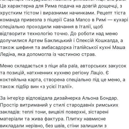
Це характерна для Рима подача на довгій дощечці, з
хрустким тістом і виразними начинками. Рецепт тіста
команда привезла з піцерії Casa Manco в Римі — кухарі
спеціально проходили навчання в Італії, щоб
відтворити технологію точно. До роботи над меню
долучилися Артем Баклицький і Олексій Кошкалда, а
також шефиня та амбасадорка італійської кухні Маша
Ледіна, яка допомогла із частиною страв.
Меню складається з піци alla pala, авторських закусок
та позицій, натхненних кухнею регіону Лаціо. Є
коктейльна карта, створена спеціально під це меню, а
також підбір вин «з усієї Італії».
За інтер’єр відповідала дизайнерка Альона Бондар.
Простір витриманий у стилі стародавніх римських
закладів: теплі тони, вицвілі поверхні, зістарені
матеріали та жива фактура. Плитку навмисне
викладали нерівно, без швів, стіни залишили з