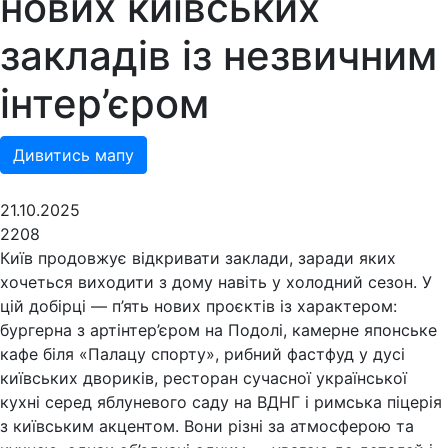
нових київських
закладів із незвичним
інтер’єром
Дивитись мапу
21.10.2025
2208
Київ продовжує відкривати заклади, заради яких
хочеться виходити з дому навіть у холодний сезон. У
цій добірці — п’ять нових проєктів із характером:
бургерна з артінтер’єром на Подолі, камерне японське
кафе біля «Палацу спорту», рибний фастфуд у дусі
київських двориків, ресторан сучасної української
кухні серед яблуневого саду на ВДНГ і римська піцерія
з київським акцентом. Вони різні за атмосферою та