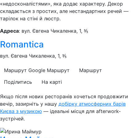
«недосконалістями», яка додає характеру. Декор
складається з простих, але нестандартних речей —
тарілок на стіні й люстр.
Адреса
: вул. Євгена Чикаленка, 1, ⅗
Romantica
вул. Євгена Чикаленка, 1, ⅗
Маршрут Google
Маршрут
Маршрут
Поділитись
На карті
Якщо після нових ресторанів хочеться продовжити
вечір, зазирніть у нашу
добірку атмосферних барів
Києва з музикою
— ідеальні місця для afterwork-
зустрічей.