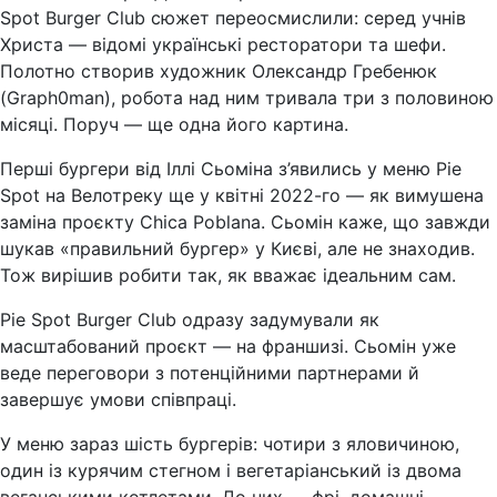
Spot Burger Club сюжет переосмислили: серед учнів
Христа — відомі українські ресторатори та шефи.
Полотно створив художник Олександр Гребенюк
(Graph0man), робота над ним тривала три з половиною
місяці. Поруч — ще одна його картина.
Перші бургери від Іллі Сьоміна з’явились у меню Pie
Spot на Велотреку ще у квітні 2022-го — як вимушена
заміна проєкту Chica Poblana. Сьомін каже, що завжди
шукав «правильний бургер» у Києві, але не знаходив.
Тож вирішив робити так, як вважає ідеальним сам.
Pie Spot Burger Club одразу задумували як
масштабований проєкт — на франшизі. Сьомін уже
веде переговори з потенційними партнерами й
завершує умови співпраці.
У меню зараз шість бургерів: чотири з яловичиною,
один із курячим стегном і вегетаріанський із двома