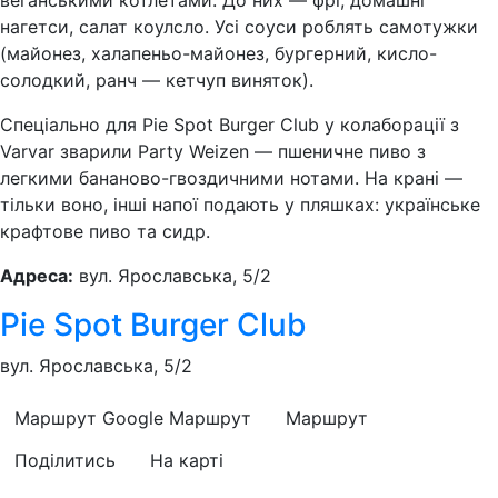
веганськими котлетами. До них — фрі, домашні
нагетси, салат коулсло. Усі соуси роблять самотужки
(майонез, халапеньо-майонез, бургерний, кисло-
солодкий, ранч — кетчуп виняток).
Спеціально для Pie Spot Burger Club у колаборації з
Varvar зварили Party Weizen — пшеничне пиво з
легкими бананово-гвоздичними нотами. На крані —
тільки воно, інші напої подають у пляшках: українське
крафтове пиво та сидр.
Адреса:
вул. Ярославська, 5/2
Pie Spot Burger Club
вул. Ярославська, 5/2
Маршрут Google
Маршрут
Маршрут
Поділитись
На карті