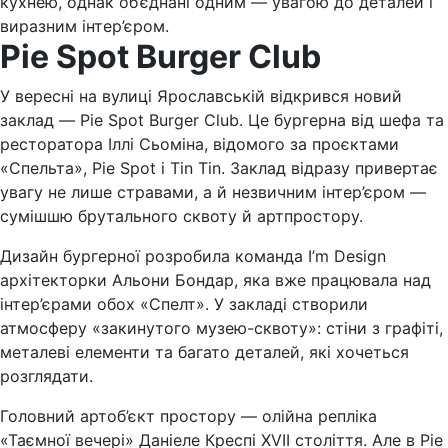
кухнею, однак об’єднані одним — увагою до деталей і
виразним інтер’єром.
Pie Spot Burger Club
У вересні на вулиці Ярославській відкрився новий
заклад — Pie Spot Burger Club. Це бургерна від шефа та
ресторатора Іллі Сьоміна, відомого за проєктами
«Спельта», Pie Spot і Tin Tin. Заклад відразу привертає
увагу не лише стравами, а й незвичним інтер’єром —
сумішшю брутального сквоту й артпростору.
Дизайн бургерної розробила команда I’m Design
архітекторки Альони Бондар, яка вже працювала над
інтер’єрами обох «Спелт». У закладі створили
атмосферу «закинутого музею-сквоту»: стіни з графіті,
металеві елементи та багато деталей, які хочеться
розглядати.
Головний артоб’єкт простору — олійна репліка
«Таємної вечері» Даніеле Креспі XVII століття. Але в Pie