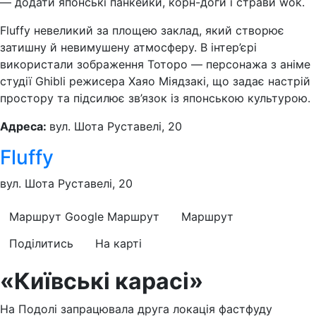
— додати японські панкейки, корн-доги і страви wok.
Fluffy невеликий за площею заклад, який створює
затишну й невимушену атмосферу. В інтер’єрі
використали зображення Тоторо — персонажа з аніме
студії Ghibli режисера Хаяо Міядзакі, що задає настрій
простору та підсилює зв’язок із японською культурою.
Адреса:
вул. Шота Руставелі, 20
Fluffy
вул. Шота Руставелі, 20
Маршрут Google
Маршрут
Маршрут
Поділитись
На карті
«Київські карасі»
На Подолі запрацювала друга локація фастфуду