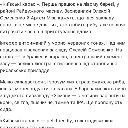
«Київські карасі». Перша працює на лівому березі, у
районі Райдужного масиву. Засновники Олексій
Семененко й Артем Мізь кажуть, що ідея закладу
проста: це місце для тих, хто любить рибу, але не хоче
витрачати час на її приготування вдома.
Інтер’єр витриманий у чорно-червоних тонах. Над ним
працював піввласник закладу Олексій Семененко. На
стінах — зображення карасів, а центральний елемент
залу — велика люстра, стилізована під старовинне
рибальське приладдя.
Меню складається зі зрозумілих страв: смажена риба,
юшка, морепродукти та салати. У барі наливають пиво
з луцького пивзаводу «Земан» — є чотири варіанти на
крані, світле, пшеничне, темне та ІРА. Ще пропонують
сидр.
«Київські карасі» — pet-friendly, тож сюди можна
приходити з тваринами.