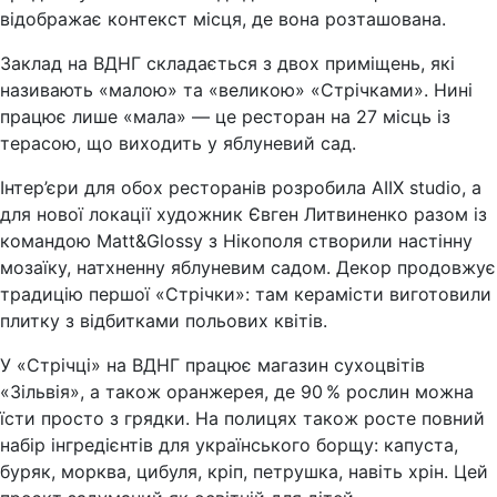
відображає контекст місця, де вона розташована.
Заклад на ВДНГ складається з двох приміщень, які
називають «малою» та «великою» «Стрічками». Нині
працює лише «мала» — це ресторан на 27 місць із
терасою, що виходить у яблуневий сад.
Інтер’єри для обох ресторанів розробила AIIX studio, а
для нової локації художник Євген Литвиненко разом із
командою Matt&Glossy з Нікополя створили настінну
мозаїку, натхненну яблуневим садом. Декор продовжує
традицію першої «Стрічки»: там керамісти виготовили
плитку з відбитками польових квітів.
У «Стрічці» на ВДНГ працює магазин сухоцвітів
«Зільвія», а також оранжерея, де 90 % рослин можна
їсти просто з грядки. На полицях також росте повний
набір інгредієнтів для українського борщу: капуста,
буряк, морква, цибуля, кріп, петрушка, навіть хрін. Цей