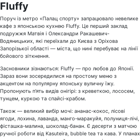
Fluffy
Поруч із метро «Палац спорту» запрацювало невелике
кафе з японською кухнею Fluffy. Це перший заклад
подружжя Матвія і Олександри Ракашевич-
Водяницьких, які переїхали до Києва з Оріхова
Запорізької області — міста, що нині перебуває на лінії
бойового зіткнення.
Засновники зізнаються: Fluffy — про любов до Японії.
Зараз вони зосередилися на простому меню з
акцентом на популярну японську вуличну їжу.
Пропонують п’ять видів онігірі: з креветкою, лососем,
тунцем, куркою та спайсі-крабом.
Також — великий вибір мочі: ананас-кокос, лісові
ягоди, лохина, лаванда, манго-маракуйя, полуниця-лічі,
фісташка-малина, шоколад-банан. Є десерти з матчою
ручної роботи від Kasuteira, bubble tea та кава. У планах