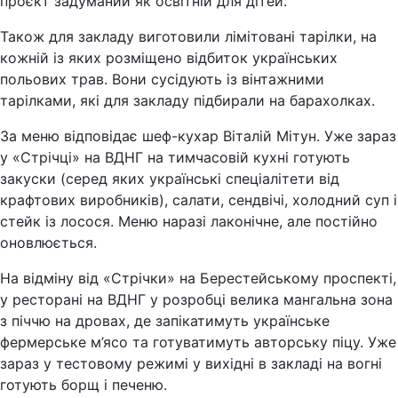
проєкт задуманий як освітній для дітей.
Також для закладу виготовили лімітовані тарілки, на
кожній із яких розміщено відбиток українських
польових трав. Вони сусідують із вінтажними
тарілками, які для закладу підбирали на барахолках.
За меню відповідає шеф-кухар Віталій Мітун. Уже зараз
у «Стрічці» на ВДНГ на тимчасовій кухні готують
закуски (серед яких українські спеціалітети від
крафтових виробників), салати, сендвічі, холодний суп і
стейк із лосося. Меню наразі лаконічне, але постійно
оновлюється.
На відміну від «Стрічки» на Берестейському проспекті,
у ресторані на ВДНГ у розробці велика мангальна зона
з піччю на дровах, де запікатимуть українське
фермерське м’ясо та готуватимуть авторську піцу. Уже
зараз у тестовому режимі у вихідні в закладі на вогні
готують борщ і печеню.