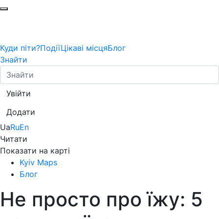
Куди піти?
Події
Цікаві місця
Блог
Знайти
Увійти
Додати
Ua
Ru
En
Читати
Показати на карті
Kyiv Maps
Блог
Не просто про їжу: 5