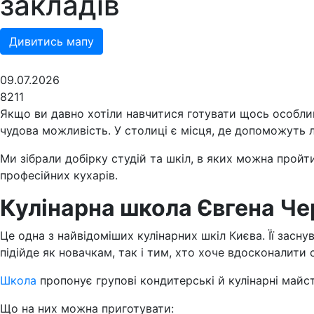
закладів
Дивитись мапу
09.07.2026
8211
Якщо ви давно хотіли навчитися готувати щось особлив
чудова можливість. У столиці є місця, де допоможуть л
Ми зібрали добірку студій та шкіл, в яких можна пройт
професійних кухарів.
Кулінарна школа Євгена Че
Це одна з найвідоміших кулінарних шкіл Києва. Її зас
підійде як новачкам, так і тим, хто хоче вдосконалити 
Школа
пропонує групові кондитерські й кулінарні майст
Що на них можна приготувати: