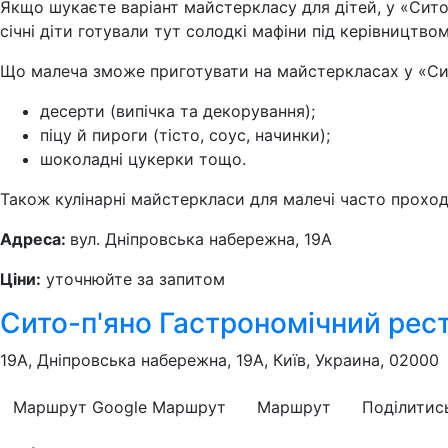
Якщо шукаєте варіант майстеркласу для дітей, у «Сито
січні діти готували тут солодкі мафіни під керівництв
Що малеча зможе приготувати на майстеркласах у «Си
десерти (випічка та декорування);
піцу й пироги (тісто, соус, начинки);
шоколадні цукерки тощо.
Також кулінарні майстеркласи для малечі часто проход
Адреса:
вул. Дніпровська набережна, 19А
Ціни:
уточнюйте за запитом
Сито-п'яно Гастрономічний рес
19A, Дніпровська набережна, 19А, Київ, Украина, 02000
Маршрут Google
Маршрут
Маршрут
Поділитис