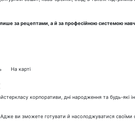
лише за рецептами, а й за професійною системою навч
ь
На карті
t
айстеркласу корпоративи, дні народження та будь-які і
 Адже ви зможете готувати й насолоджуватися своїми с