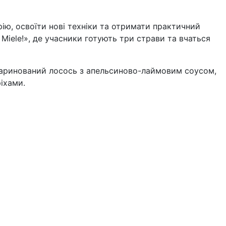
арію, освоїти нові техніки та отримати практичний
Miele!», де учасники готують три страви та вчаться
маринований лосось з апельсиново-лаймовим соусом,
іхами.