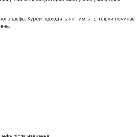
ного шефа. Курси підходять як тим, хто тільки починає
вень.
шефа після навчання.