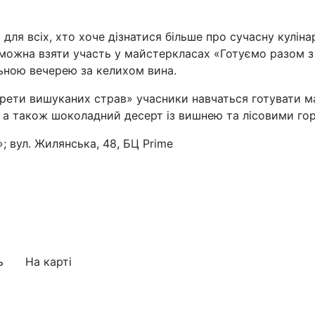
 для всіх, хто хоче дізнатися більше про сучасну кулін
 можна взяти участь у майстеркласах «Готуємо разом з 
льною вечерею за келихом вина.
рети вишуканих страв» учасники навчаться готувати 
 а також шоколадний десерт із вишнею та лісовими гор
; вул. Жилянська, 48, БЦ Prime
ь
На карті