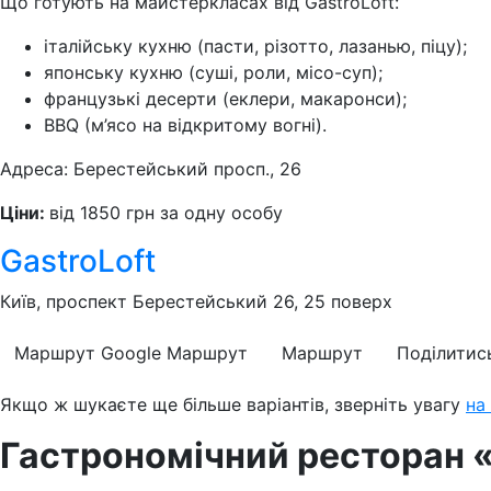
Що готують на майстеркласах від GastroLoft:
італійську кухню (пасти, різотто, лазанью, піцу);
японську кухню (суші, роли, місо-суп);
французькі десерти (еклери, макаронси);
BBQ (м’ясо на відкритому вогні).
Адреса: Берестейський просп., 26
Ціни:
від 1850 грн за одну особу
GastroLoft
Київ, проспект Берестейський 26, 25 поверх
Маршрут Google
Маршрут
Маршрут
Поділитис
Якщо ж шукаєте ще більше варіантів, зверніть увагу
на
Гастрономічний ресторан 