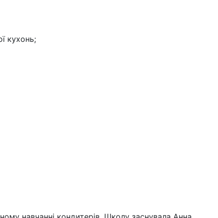
ої кухонь;
йному навчанні кондитерів. Школу заснувала Анна