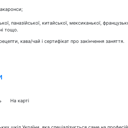
макаронси;
ської, паназійської, китайської, мексиканької, французьк
ні тощо.
ецепти, кава/чай і сертифікат про закінчення заняття.
и
ь
На карті
их шкіл України, яка спеціалізується саме на професі