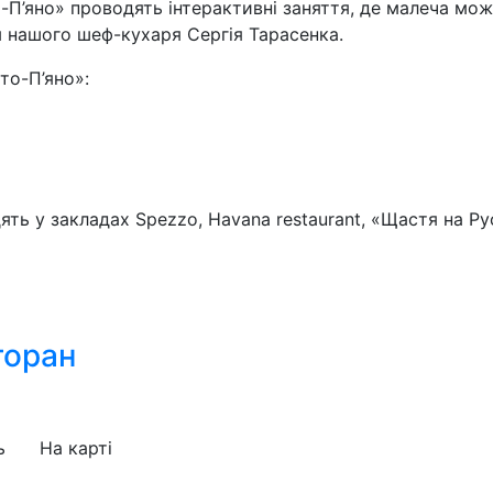
-П’яно» проводять інтерактивні заняття, де малеча мо
ом нашого шеф-кухаря Сергія Тарасенка.
то-П’яно»:
ять у закладах Spezzo, Havana restaurant, «Щастя на Р
торан
ь
На карті