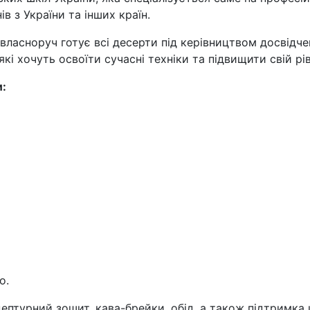
в з України та інших країн.
власноруч готує всі десерти під керівництвом досвідче
які хочуть освоїти сучасні техніки та підвищити свій рі
и:
о.
цептурний зошит, кава-брейки, обід, а також підтримка 