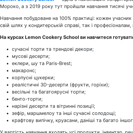
Мороко, а з 2019 року тут пройшли навчання тисячі учні
Навчання побудоване на 100% практиці: кожен учасник 
свій шлях у кондитерській справі, так і професіоналам, 
На курсах Lemon Cookery School ви навчитеся готуват
сучасні торти та трендові декори;
мусові десерти;
еклери, шу та Paris-Brest;
макаронс;
корпусні цукерки;
реалістичні 3D-десерти (фрукти, горіхи);
весільні та багатоярусні торти;
бенто-торти;
нарізні десерти та вітринні позиції;
зефір, маршмелоу та інші сучасні солодощі;
крафтову випічку, круасани, даніші та багато іншог
У вартість навчання входять усі продукти, інвентар, ре