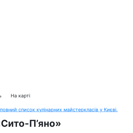
ь
На карті
 повний список кулінарних майстеркласів у Києві.
«Сито-П’яно»