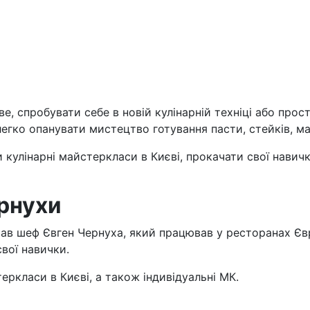
е, спробувати себе в новій кулінарній техніці або про
егко опанувати мистецтво готування пасти, стейків, ма
и кулінарні майстеркласи в Києві, прокачати свої нави
рнухи
нував шеф Євген Чернуха, який працював у ресторанах Є
свої навички.
еркласи в Києві, а також індивідуальні МК.