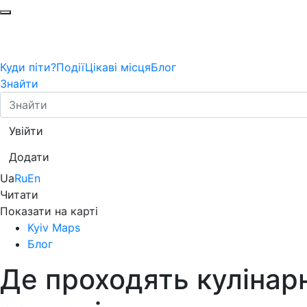
Куди піти?
Події
Цікаві місця
Блог
Знайти
Увійти
Додати
Ua
Ru
En
Читати
Показати на карті
Kyiv Maps
Блог
Де проходять кулінарн