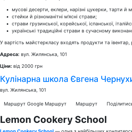
мусові десерти, еклери, нарізні цукерки, тарти й 
стейки й різноманітні м’ясні страви;
страви грузинської, корейської, іспанської, італій
українські традиційні страви в сучасному виконан
У вартість майстеркласу входять продукти та івентар, р
Адреса:
вул. Жилянська, 101
Ціни:
від 2000 грн
Кулінарна школа Євгена Чернух
вул. Жилянська, 101
Маршрут Google
Маршрут
Маршрут
Поділитис
Lemon Cookery School
Lemon Cookery School
— одна з найбільших кондитерськ