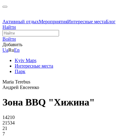
Активный отдых
Мероприятия
Интересные места
Блог
Найти
Войти
Добавить
Ua
Ru
En
Kyiv Maps
Интересные места
Парк
Maria Terebus
Андрей Евсеенко
Зона BBQ "Хижина"
14210
21534
21
7