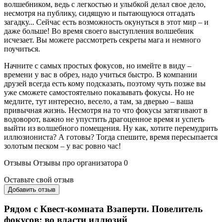
волшебником, ведь с легкостью и улыбкой делал свое дело,
несмотря на публику, сидящую и пытающуюся отгадать
загадку... Сейчас есть возможность окунуться в этот мир – и
даже больше! Во время своего выступления волшебник
исчезает. Вы можете рассмотреть секреты мага и немного
поучиться.
Начните с самых простых фокусов, но имейте в виду –
времени у вас в обрез, надо учиться быстро. В компании
друзей всегда есть кому подсказать, поэтому чуть позже вы
уже сможете самостоятельно показывать фокусы. Но не
медлите, тут интересно, весело, а там, за дверью – ваша
привычная жизнь. Несмотря на то что фокусы затягивают в
водоворот, важно не упустить драгоценное время и успеть
выйти из волшебного помещения. Ну как, хотите перемудрить
иллюзиониста? А готовы? Тогда спешите, время пересыпается
золотым песком – у вас ровно час!
Отзывы
Отзывы про организатора
0
Оставьте свой отзыв
Добавить отзыв
Рядом с Квест-комната Взаперти. Повелитель
фокусов: во власти иллюзий