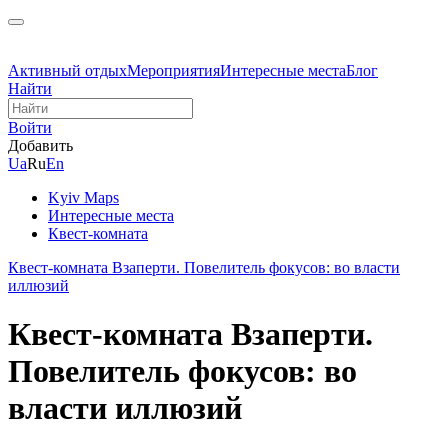
Активный отдых
Мероприятия
Интересные места
Блог
Найти
Войти
Добавить
Ua
Ru
En
Kyiv Maps
Интересные места
Квест-комната
Квест-комната Взаперти. Повелитель фокусов: во власти
иллюзий
Квест-комната Взаперти.
Повелитель фокусов: во
власти иллюзий