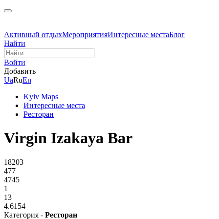
Активный отдых
Мероприятия
Интересные места
Блог
Найти
Войти
Добавить
Ua
Ru
En
Kyiv Maps
Интересные места
Ресторан
Virgin Izakaya Bar
18203
477
4745
1
13
4.6154
Категория -
Ресторан