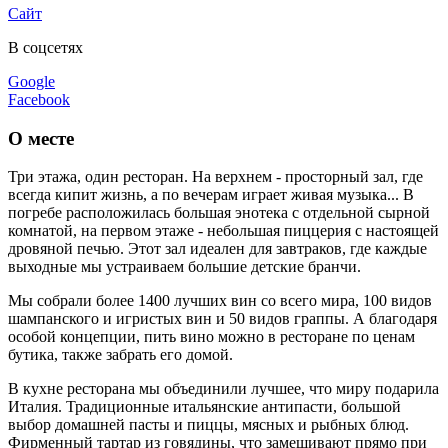
Сайт
В соцсетях
Google
Facebook
О месте
Три этажа, один ресторан. На верхнем - просторный зал, где
всегда кипит жизнь, а по вечерам играет живая музыка... В
погребе расположилась большая энотека с отдельной сырной
комнатой, на первом этаже - небольшая пиццерия с настоящей
дровяной печью. Этот зал идеален для завтраков, где каждые
выходные мы устраиваем большие детские бранчи.
Мы собрали более 1400 лучших вин со всего мира, 100 видов
шампанского и игристых вин и 50 видов граппы. А благодаря
особой концепции, пить вино можно в ресторане по ценам
бутика, также забрать его домой.
В кухне ресторана мы объединили лучшее, что миру подарила
Италия. Традиционные итальянские антипасти, большой
выбор домашней пасты и пиццы, мясных и рыбных блюд.
Фирменный тартар из говядины, что замешивают прямо при