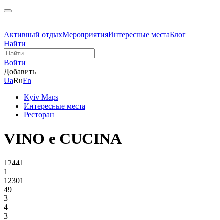
Активный отдых
Мероприятия
Интересные места
Блог
Найти
Войти
Добавить
Ua
Ru
En
Kyiv Maps
Интересные места
Ресторан
VINO e CUCINA
12441
1
12301
49
3
4
3